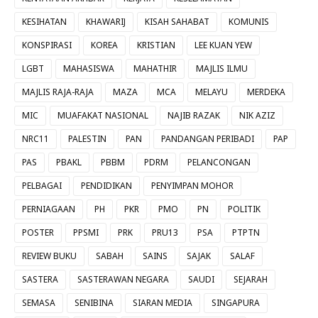
KESIHATAN
KHAWARIJ
KISAH SAHABAT
KOMUNIS
KONSPIRASI
KOREA
KRISTIAN
LEE KUAN YEW
LGBT
MAHASISWA
MAHATHIR
MAJLIS ILMU
MAJLIS RAJA-RAJA
MAZA
MCA
MELAYU
MERDEKA
MIC
MUAFAKAT NASIONAL
NAJIB RAZAK
NIK AZIZ
NRC11
PALESTIN
PAN
PANDANGAN PERIBADI
PAP
PAS
PBAKL
PBBM
PDRM
PELANCONGAN
PELBAGAI
PENDIDIKAN
PENYIMPAN MOHOR
PERNIAGAAN
PH
PKR
PMO
PN
POLITIK
POSTER
PPSMI
PRK
PRU13
PSA
PTPTN
REVIEW BUKU
SABAH
SAINS
SAJAK
SALAF
SASTERA
SASTERAWAN NEGARA
SAUDI
SEJARAH
SEMASA
SENIBINA
SIARAN MEDIA
SINGAPURA