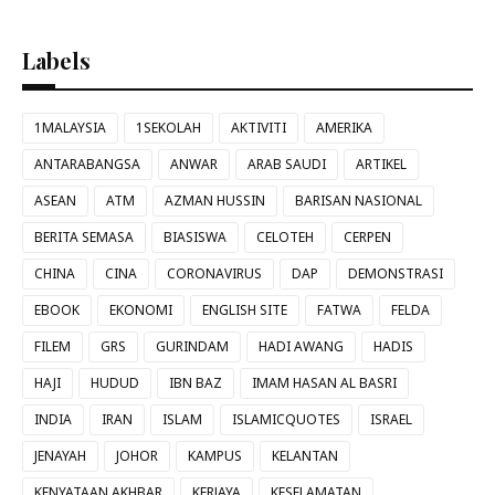
Labels
1MALAYSIA
1SEKOLAH
AKTIVITI
AMERIKA
ANTARABANGSA
ANWAR
ARAB SAUDI
ARTIKEL
ASEAN
ATM
AZMAN HUSSIN
BARISAN NASIONAL
BERITA SEMASA
BIASISWA
CELOTEH
CERPEN
CHINA
CINA
CORONAVIRUS
DAP
DEMONSTRASI
EBOOK
EKONOMI
ENGLISH SITE
FATWA
FELDA
FILEM
GRS
GURINDAM
HADI AWANG
HADIS
HAJI
HUDUD
IBN BAZ
IMAM HASAN AL BASRI
INDIA
IRAN
ISLAM
ISLAMICQUOTES
ISRAEL
JENAYAH
JOHOR
KAMPUS
KELANTAN
KENYATAAN AKHBAR
KERJAYA
KESELAMATAN