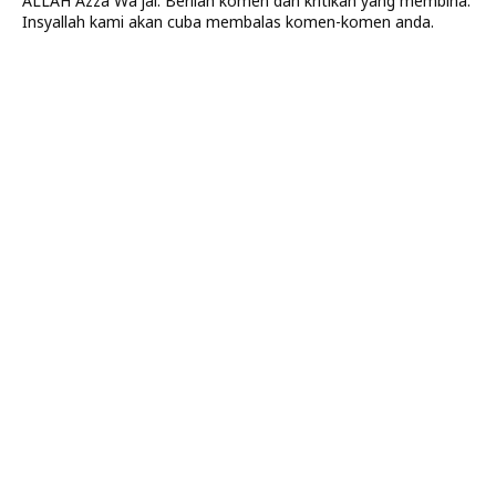
ALLAH Azza Wa'jal. Berilah komen dan kritikan yang membina.
Insyallah kami akan cuba membalas komen-komen anda.