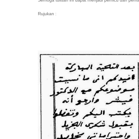
Semoga tulisan ini dapat menjadi pemicu dan pemac
Rujukan :