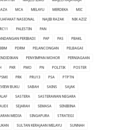
AZA
MCA
MELAYU
MERDEKA
MIC
UAFAKAT NASIONAL
NAJIB RAZAK
NIK AZIZ
RC11
PALESTIN
PAN
ANDANGAN PERIBADI
PAP
PAS
PBAKL
BBM
PDRM
PELANCONGAN
PELBAGAI
ENDIDIKAN
PENYIMPAN MOHOR
PERNIAGAAN
H
PKR
PMO
PN
POLITIK
POSTER
PSMI
PRK
PRU13
PSA
PTPTN
EVIEW BUKU
SABAH
SAINS
SAJAK
ALAF
SASTERA
SASTERAWAN NEGARA
AUDI
SEJARAH
SEMASA
SENIBINA
IARAN MEDIA
SINGAPURA
STRATEGI
UKAN
SULTAN KERAJAAN MELAYU
SUNNAH