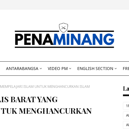
ANTARABANGSA
VIDEO PM
ENGLISH SECTION
FR
G MEMPELAJARI ISLAM UNTUK MENGHANCURKAN ISLAM
L
IS BARAT YANG
1
UNTUK MENGHANCURKAN
A
A