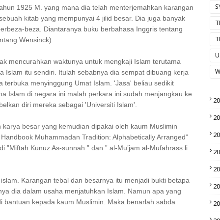
S
 tahun 1925 M. yang mana dia telah menterjemahkan karangan
sebuah kitab yang mempunyai 4 jilid besar. Dia juga banyak
T
erbeza-beza. Diantaranya buku berbahasa Inggris tentang
T
 pemeluknya. (Dari kitab الأعلام للزركلي tentang Wensinck).
U
anyak mencurahkan waktunya untuk mengkaji Islam terutama
W
Islam itu sendiri. Itulah sebabnya dia sempat dibuang kerja
ra terbuka menyinggung Umat Islam. 'Jasa' beliau sedikit
a Islam di negara ini malah perkara ini sudah menjangkau ke
2
an diri mereka sebagai 'Universiti Islam'.
2
ah karya besar yang kemudian dipakai oleh kaum Muslimin
2
A Handbook Muhammadan Tradition: Alphabetically Arranged”
i ”Miftah Kunuz As-sunnah ” dan ” al-Mu’jam al-Mufahrass li
2
2
slam. Karangan tebal dan besarnya itu menjadi bukti betapa
2
tnya dia dalam usaha menjatuhkan Islam. Namun apa yang
jadi bantuan kepada kaum Muslimin. Maka benarlah sabda
2