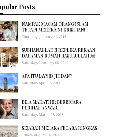
opular Posts
NAMPAK MACAM ORANG ISLAM
TETAPI MEREKA NI KRISTIAN!
Thursday, January 14, 2016
SUBHANALLAH!!! REPLIKA REKAAN
DALAMAN RUMAH RASULULLAH ﷺ
Saturday, February 08, 2014
APA ITU JAYYID JIDDAN?
Saturday, April 05, 2014
BILA MAHATHIR BERBICARA
PERIHAL ANWAR.
Saturday, March 23, 2013
SEJARAH MELAKA SECARA RINGKAS
Friday, August 01, 2014