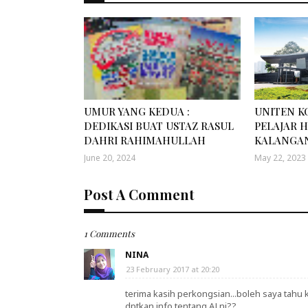
UMUR YANG KEDUA :
UNITEN K
DEDIKASI BUAT USTAZ RASUL
PELAJAR 
DAHRI RAHIMAHULLAH
KALANGAN
June 20, 2024
May 22, 2023
Post A Comment
1 Comments
NINA
23 February 2017 at 20:20
terima kasih perkongsian...boleh saya tahu
dptkan info tentang AJ ni??