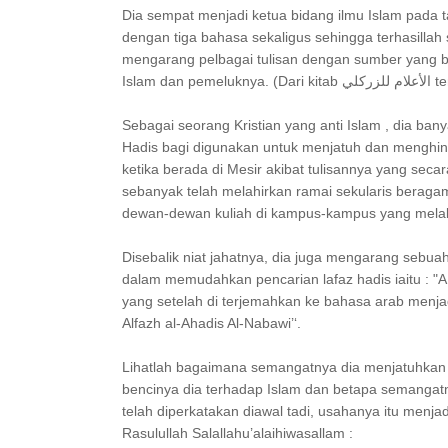
Dia sempat menjadi ketua bidang ilmu Islam pada
dengan tiga bahasa sekaligus sehingga terhasillah 
mengarang pelbagai tulisan dengan sumber yang b
Islam dan
Sebagai seorang Kristian yang anti Islam , dia b
Hadis bagi digunakan untuk menjatuh dan menghina 
ketika berada di Mesir akibat tulisannya yang seca
sebanyak telah melahirkan ramai sekularis beragam
dewan-dewan kuliah di kampus-kampus yang melabelk
Disebalik niat jahatnya, dia juga mengarang sebu
dalam memudahkan pencarian lafaz hadis iaitu : "
yang setelah di terjemahkan ke bahasa arab menjad
Alfazh al-Ahadis Al-Nabawi’‘.
Lihatlah bagaimana semangatnya dia menjatuhkan i
bencinya dia terhadap Islam dan betapa semanga
telah diperkatakan diawal tadi, usahanya itu men
Rasulullah Salallahu’alaihiwasallam :