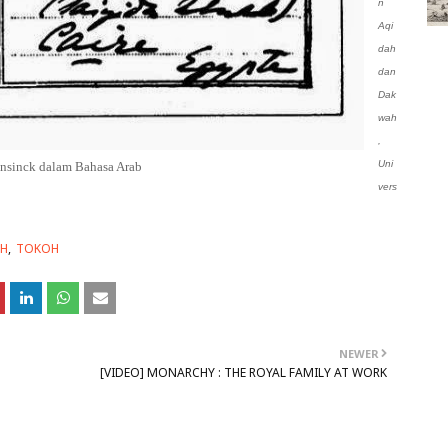
n
Aqi
dah
dan
Dak
wah
,
Uni
nsinck dalam Bahasa Arab
vers
H
TOKOH
NEWER
[VIDEO] MONARCHY : THE ROYAL FAMILY AT WORK