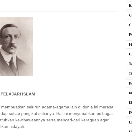
B
C
C
E
F
H
I
I
K
K
PELAJARI ISLAM
K
 membuatkan seluruh agama-agama lain di dunia ini merasa
K
dap setiap pengikut setianya. Hal ini menyebabkan pelbagai
jatuhkan kewibawaannya serta mencari-cari keraguan agar
L
kan hidayah.
M