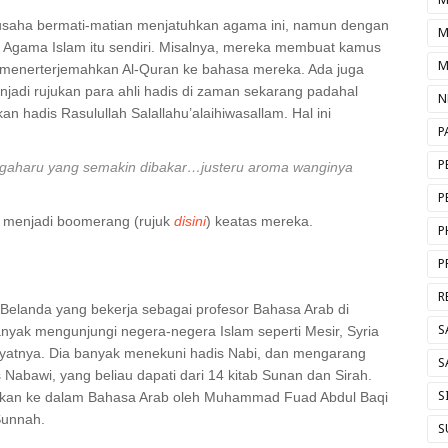
saha bermati-matian menjatuhkan agama ini, namun dengan
M
i Agama Islam itu sendiri. Misalnya, mereka membuat kamus
M
menerterjemahkan Al-Quran ke bahasa mereka. Ada juga
jadi rujukan para ahli hadis di zaman sekarang padahal
N
kan hadis
Rasulullah Salallahu’alaihiwasallam
. Hal ini
P
P
gaharu yang semakin dibakar…
justeru aroma wanginya
P
h menjadi boomerang (rujuk
disini
) keatas mereka.
P
P
R
 Belanda yang bekerja sebagai profesor Bahasa Arab di
S
banyak mengunjungi negera-negera Islam seperti Mesir, Syria
ayatnya. Dia banyak menekuni hadis Nabi, dan mengarang
S
 Nabawi, yang beliau dapati dari 14 kitab Sunan dan Sirah.
S
ahkan ke dalam Bahasa Arab oleh Muhammad Fuad Abdul Baqi
kunuz As-Sunnah.
S