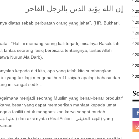
2
إن الله يؤيد الدين بالرجل الفاجر
2
2
a diatas sebab perbuatan orang yang jahat”. (HR, Bukhari,
2
ata : ”Hal ini memang sering kali terjadi, misalnya Rasulullah
2
, lantas seorang fasiq berbicara tentangnya, lantas Allah
2
atwa Nurun Ala Darb).
2
nyalah kepada diri kita, apa yang telah kita sumbangkan
2
ini yang tak lagi mengenal huruf hijaiyah apalagi bahasa dan
ng ini sangat sedikit.
So
bagaimana menjadi seorang Muslim yang benar-benar produktif
ai karya besar yang dapat memberikan manfaat kepada umat
egala fasiliti untuk menghasilkan karya sangat mudah
 zaman.