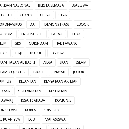
ARISAN NASIONAL
BERITA SEMASA
BIASISWA
ELOTEH
CERPEN
CHINA
CINA
ORONAVIRUS
DAP
DEMONSTRASI
EBOOK
KONOMI
ENGLISH SITE
FATWA
FELDA
ILEM
GRS
GURINDAM
HADI AWANG
ADIS
HAJI
HUDUD
IBN BAZ
MAM HASAN AL BASRI
INDIA
IRAN
ISLAM
SLAMICQUOTES
ISRAEL
JENAYAH
JOHOR
AMPUS
KELANTAN
KENYATAAN AKHBAR
ERJAYA
KESELAMATAN
KESIHATAN
HAWARIJ
KISAH SAHABAT
KOMUNIS
ONSPIRASI
KOREA
KRISTIAN
EE KUAN YEW
LGBT
MAHASISWA
AHATHIR
MAJLIS ILMU
MAJLIS RAJA-RAJA