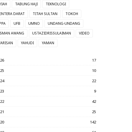
YIAH
TABUNG HAJI
TEKNOLOGI
ENTERA DARAT
TITAH SULTAN
TOKOH
PPA
UFB
UMNO
UNDANG-UNDANG
SMAN AWANG
USTAZIDRISSULAIMAN
VIDEO
ARISAN
YAHUDI
YAMAN
026
17
025
10
024
22
023
9
022
42
021
25
020
142