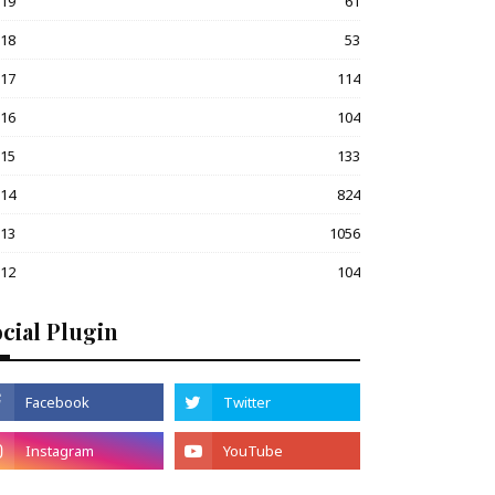
019
61
018
53
017
114
016
104
015
133
014
824
013
1056
012
104
cial Plugin