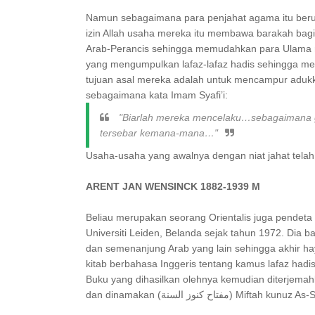
Namun sebagaimana para penjahat agama itu beru
izin Allah usaha mereka itu membawa barakah bag
Arab-Perancis sehingga memudahkan para Ulama 
yang mengumpulkan lafaz-lafaz hadis sehingga men
tujuan asal mereka adalah untuk mencampur aduk
sebagaimana kata Imam Syafi’i:
"Biarlah mereka mencelaku…
sebagaimana 
tersebar kemana-mana…"
Usaha-usaha yang awalnya dengan niat jahat tela
ARENT JAN WENSINCK 1882-1939 M
Beliau merupakan seorang Orientalis juga pendeta
Universiti Leiden, Belanda sejak tahun 1972. Dia 
dan semenanjung Arab yang lain sehingga akhir h
kitab berbahasa Inggeris tentang kamus lafaz hadis
Buku yang dihasilkan olehnya kemudian diterjem
dan dinamakan (مفتاح كنوز السنة) Miftah 