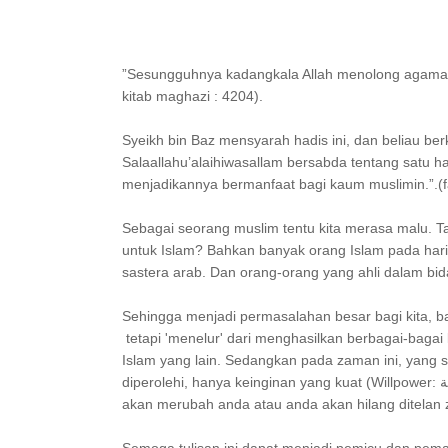
”Sesungguhnya kadangkala Allah menolong agamany
kitab maghazi : 4204).
Syeikh bin Baz mensyarah hadis ini, dan beliau berk
Salaallahu’alaihiwasallam bersabda tentang satu hal
menjadikannya bermanfaat bagi kaum muslimin.”.(f
Sebagai seorang muslim tentu kita merasa malu. Ta
untuk Islam? Bahkan banyak orang Islam pada hari 
sastera arab. Dan orang-orang yang ahli dalam bida
Sehingga menjadi permasalahan besar bagi kita, 
tetapi 'menelur' dari menghasilkan berbagai-bag
Islam yang lain. Sedangkan pada zaman ini, yang s
diperolehi, hanya keinginan yang kuat (Willpower: علو الهمة ) dan aksi nyata (Real Action : الجهد الحقيقي) yang
akan merubah anda atau anda akan hilang ditelan