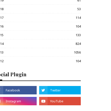
019
61
018
53
017
114
016
104
015
133
014
824
013
1056
012
104
cial Plugin