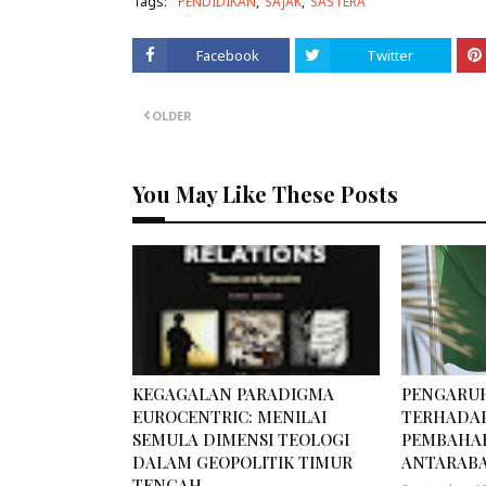
Tags:
PENDIDIKAN
SAJAK
SASTERA
Facebook
Twitter
OLDER
You May Like These Posts
KEGAGALAN PARADIGMA
PENGARU
EUROCENTRIC: MENILAI
TERHADA
SEMULA DIMENSI TEOLOGI
PEMBAHA
DALAM GEOPOLITIK TIMUR
ANTARAB
TENGAH