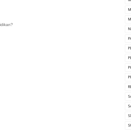
M
M
idikan?
N
P
P
P
P
P
R
S
S
S
S