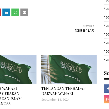
2
2
2
2
NEWER
[CERPEN] LARI
2
2
2
2
So
H WAHABI
TENTANGAN TERHADAP
P GERAKAN
DAKWAH WAHABI
RUAN ISLAM
September 12, 2024
ANGSA