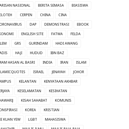
ARISAN NASIONAL
BERITA SEMASA
BIASISWA
ELOTEH
CERPEN
CHINA
CINA
ORONAVIRUS
DAP
DEMONSTRASI
EBOOK
KONOMI
ENGLISH SITE
FATWA
FELDA
ILEM
GRS
GURINDAM
HADI AWANG
ADIS
HAJI
HUDUD
IBN BAZ
MAM HASAN AL BASRI
INDIA
IRAN
ISLAM
SLAMICQUOTES
ISRAEL
JENAYAH
JOHOR
AMPUS
KELANTAN
KENYATAAN AKHBAR
ERJAYA
KESELAMATAN
KESIHATAN
HAWARIJ
KISAH SAHABAT
KOMUNIS
ONSPIRASI
KOREA
KRISTIAN
EE KUAN YEW
LGBT
MAHASISWA
AHATHIR
MAJLIS ILMU
MAJLIS RAJA-RAJA