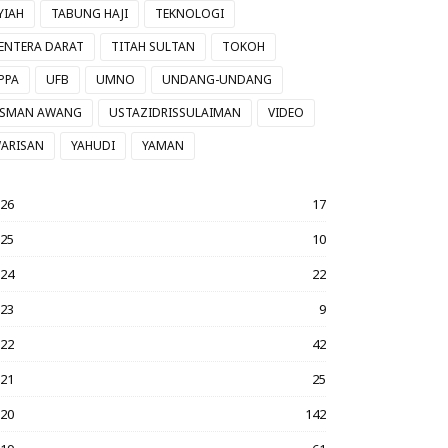
YIAH
TABUNG HAJI
TEKNOLOGI
ENTERA DARAT
TITAH SULTAN
TOKOH
PPA
UFB
UMNO
UNDANG-UNDANG
SMAN AWANG
USTAZIDRISSULAIMAN
VIDEO
ARISAN
YAHUDI
YAMAN
026
17
025
10
024
22
023
9
022
42
021
25
020
142