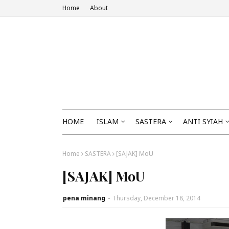
Home
About
HOME
ISLAM
SASTERA
ANTI SYIAH
Home
SASTERA
[SAJAK] MoU
[SAJAK] MoU
pena minang
-
Thursday, December 18, 2014