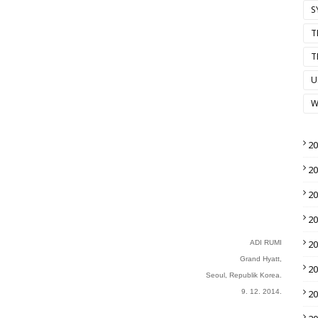
S
T
T
U
W
2
2
2
2
2
ADI RUMI
Grand Hyatt,
2
Seoul, Republik Korea.
9. 12. 2014.
2