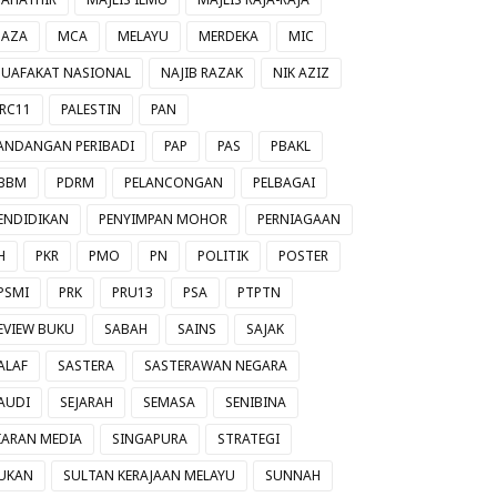
AZA
MCA
MELAYU
MERDEKA
MIC
UAFAKAT NASIONAL
NAJIB RAZAK
NIK AZIZ
RC11
PALESTIN
PAN
ANDANGAN PERIBADI
PAP
PAS
PBAKL
BBM
PDRM
PELANCONGAN
PELBAGAI
ENDIDIKAN
PENYIMPAN MOHOR
PERNIAGAAN
H
PKR
PMO
PN
POLITIK
POSTER
PSMI
PRK
PRU13
PSA
PTPTN
EVIEW BUKU
SABAH
SAINS
SAJAK
ALAF
SASTERA
SASTERAWAN NEGARA
AUDI
SEJARAH
SEMASA
SENIBINA
IARAN MEDIA
SINGAPURA
STRATEGI
UKAN
SULTAN KERAJAAN MELAYU
SUNNAH