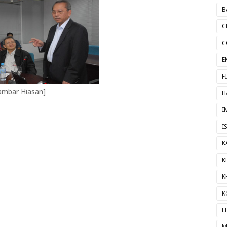
B
C
C
E
F
ambar Hiasan]
H
I
I
K
K
K
K
L
M