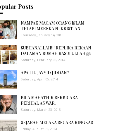
opular Posts
NAMPAK MACAM ORANG ISLAM
TETAPI MEREKA NI KRISTIAN!
Thursday, January 14, 2016
SUBHANALLAH!!! REPLIKA REKAAN
DALAMAN RUMAH RASULULLAH ﷺ
Saturday, February 08, 2014
APA ITU JAYYID JIDDAN?
Saturday, April 05, 2014
BILA MAHATHIR BERBICARA
PERIHAL ANWAR.
Saturday, March 23, 2013
SEJARAH MELAKA SECARA RINGKAS
Friday, August 01, 2014