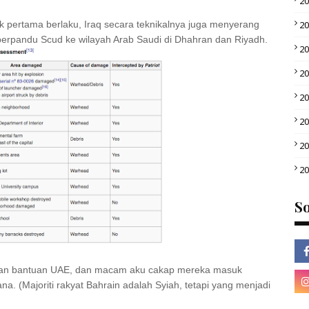
2
k pertama berlaku, Iraq secara teknikalnya juga menyerang
2
erpandu Scud ke wilayah Arab Saudi di Dhahran dan Riyadh.
2
2
2
2
2
2
So
engan bantuan UAE, dan macam aku cakap mereka masuk
a. (Majoriti rakyat Bahrain adalah Syiah, tetapi yang menjadi