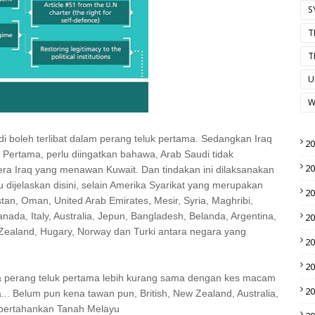
S
T
T
U
W
di boleh terlibat dalam perang teluk pertama. Sedangkan Iraq
2
 Pertama, perlu diingatkan bahawa, Arab Saudi tidak
2
era Iraq yang menawan Kuwait. Dan tindakan ini dilaksanakan
 dijelaskan disini, selain Amerika Syarikat yang merupakan
2
an, Oman, United Arab Emirates, Mesir, Syria, Maghribi,
nada, Italy, Australia, Jepun, Bangladesh, Belanda, Argentina,
2
Zealand, Hugary, Norway dan Turki antara negara yang
2
.
2
da perang teluk pertama lebih kurang sama dengan kes macam
2
... Belum pun kena tawan pun, British, New Zealand, Australia,
mpertahankan Tanah Melayu