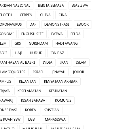
ARISAN NASIONAL
BERITA SEMASA
BIASISWA
ELOTEH
CERPEN
CHINA
CINA
ORONAVIRUS
DAP
DEMONSTRASI
EBOOK
KONOMI
ENGLISH SITE
FATWA
FELDA
ILEM
GRS
GURINDAM
HADI AWANG
ADIS
HAJI
HUDUD
IBN BAZ
MAM HASAN AL BASRI
INDIA
IRAN
ISLAM
SLAMICQUOTES
ISRAEL
JENAYAH
JOHOR
AMPUS
KELANTAN
KENYATAAN AKHBAR
ERJAYA
KESELAMATAN
KESIHATAN
HAWARIJ
KISAH SAHABAT
KOMUNIS
ONSPIRASI
KOREA
KRISTIAN
EE KUAN YEW
LGBT
MAHASISWA
AHATHIR
MAJLIS ILMU
MAJLIS RAJA-RAJA