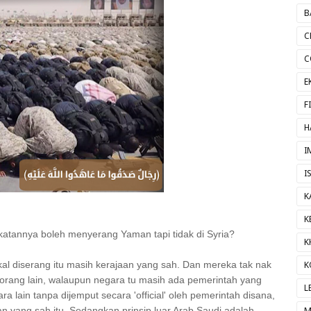
B
C
C
E
F
H
I
I
K
K
atannya boleh menyerang Yaman tapi tidak di Syria?
K
al diserang itu masih kerajaan yang sah. Dan mereka tak nak
K
orang lain, walaupun negara tu masih ada pemerintah yang
L
 lain tanpa dijemput secara 'official' oleh pemerintah disana,
n yang sah itu. Sedangkan prinsip luar Arab Saudi adalah
M