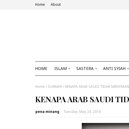
Home
About
HOME
ISLAM
SASTERA
ANTI SYIAH
Home
SUNNAH
KENAPA ARAB SAUDI TIDAK MENYERAN
KENAPA ARAB SAUDI TI
pena minang
-
Tuesday, May 24, 2016