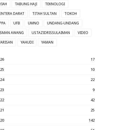
YIAH
TABUNG HAJI
TEKNOLOGI
ENTERA DARAT
TITAH SULTAN
TOKOH
PPA
UFB
UMNO
UNDANG-UNDANG
SMAN AWANG
USTAZIDRISSULAIMAN
VIDEO
ARISAN
YAHUDI
YAMAN
026
17
025
10
024
22
023
9
022
42
021
25
020
142