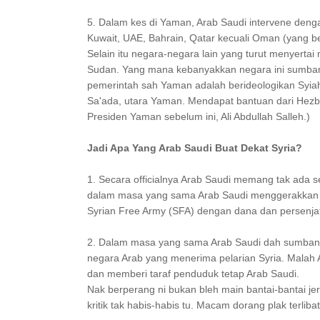
5. Dalam kes di Yaman, Arab Saudi intervene denga
Kuwait, UAE, Bahrain, Qatar kecuali Oman (yang ber
Selain itu negara-negara lain yang turut menyertai 
Sudan. Yang mana kebanyakkan negara ini sumba
pemerintah sah Yaman adalah berideologikan Syiah.
Sa'ada, utara Yaman. Mendapat bantuan dari Hezbul
Presiden Yaman sebelum ini, Ali Abdullah Salleh.)
Jadi Apa Yang Arab Saudi Buat Dekat Syria?
1. Secara officialnya Arab Saudi memang tak ada se
dalam masa yang sama Arab Saudi menggerakkan 
Syrian Free Army (SFA) dengan dana dan persenja
2. Dalam masa yang sama Arab Saudi dah sumbang d
negara Arab yang menerima pelarian Syria. Malah A
dan memberi taraf penduduk tetap Arab Saudi.
Nak berperang ni bukan bleh main bantai-bantai je
kritik tak habis-habis tu. Macam dorang plak terliba