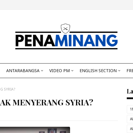
ANTARABANGSA
VIDEO PM
ENGLISH SECTION
FR
G SYRIA?
L
DAK MENYERANG SYRIA?
1
A
A