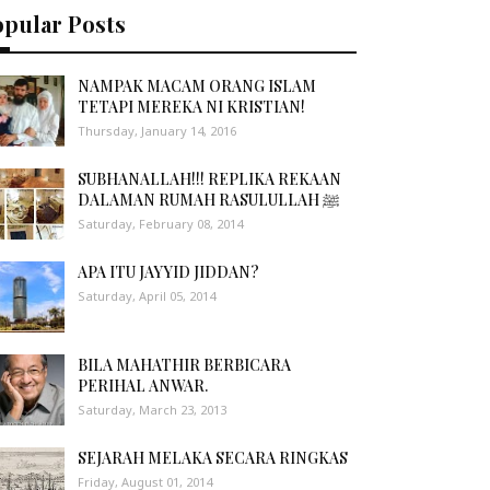
opular Posts
NAMPAK MACAM ORANG ISLAM
TETAPI MEREKA NI KRISTIAN!
Thursday, January 14, 2016
SUBHANALLAH!!! REPLIKA REKAAN
DALAMAN RUMAH RASULULLAH ﷺ
Saturday, February 08, 2014
APA ITU JAYYID JIDDAN?
Saturday, April 05, 2014
BILA MAHATHIR BERBICARA
PERIHAL ANWAR.
Saturday, March 23, 2013
SEJARAH MELAKA SECARA RINGKAS
Friday, August 01, 2014