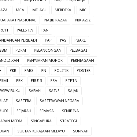
AZA
MCA
MELAYU
MERDEKA
MIC
UAFAKAT NASIONAL
NAJIB RAZAK
NIK AZIZ
RC11
PALESTIN
PAN
ANDANGAN PERIBADI
PAP
PAS
PBAKL
BBM
PDRM
PELANCONGAN
PELBAGAI
ENDIDIKAN
PENYIMPAN MOHOR
PERNIAGAAN
H
PKR
PMO
PN
POLITIK
POSTER
PSMI
PRK
PRU13
PSA
PTPTN
EVIEW BUKU
SABAH
SAINS
SAJAK
ALAF
SASTERA
SASTERAWAN NEGARA
AUDI
SEJARAH
SEMASA
SENIBINA
IARAN MEDIA
SINGAPURA
STRATEGI
UKAN
SULTAN KERAJAAN MELAYU
SUNNAH