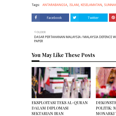
Tags:
ANTARABANGSA
ISLAM
KESELAMATAN
SUNNA
Facebook
Twitter
OLDER
DASAR PERTAHANAN MALAYSIA / MALAYSIA DEFENCE W
PAPER
You May Like These Posts
EKSPLOITASI TEKS AL-QURAN
DEKONSTR
DALAM DIPLOMASI
POLITIK:
SEKTARIAN IRAN
MONARKI 