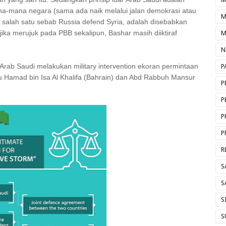
a-mana negara (sama ada naik melalui jalan demokrasi atau
M
ni, salah satu sebab Russia defend Syria, adalah disebabkan
ika merujuk pada PBB sekalipun, Bashar masih diiktiraf
M
N
Arab Saudi melakukan military intervention ekoran permintaan
P
u Hamad bin Isa Al Khalifa (Bahrain) dan Abd Rabbuh Mansur
P
P
P
P
R
S
S
S
S