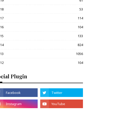
019
61
018
53
017
114
016
104
015
133
014
824
013
1056
012
104
cial Plugin