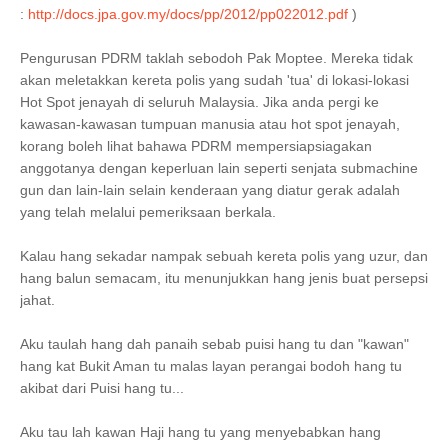
:
http://docs.jpa.gov.my/docs/pp/2012/pp022012.pdf
)
Pengurusan PDRM taklah sebodoh Pak Moptee. Mereka tidak
akan meletakkan kereta polis yang sudah 'tua' di lokasi-lokasi
Hot Spot jenayah di seluruh Malaysia. Jika anda pergi ke
kawasan-kawasan tumpuan manusia atau hot spot jenayah,
korang boleh lihat bahawa PDRM mempersiapsiagakan
anggotanya dengan keperluan lain seperti senjata submachine
gun dan lain-lain selain kenderaan yang diatur gerak adalah
yang telah melalui pemeriksaan berkala.
Kalau hang sekadar nampak sebuah kereta polis yang uzur, dan
hang balun semacam, itu menunjukkan hang jenis buat persepsi
jahat.
Aku taulah hang dah panaih sebab puisi hang tu dan "kawan"
hang kat Bukit Aman tu malas layan perangai bodoh hang tu
akibat dari Puisi hang tu...
Aku tau lah kawan Haji hang tu yang menyebabkan hang