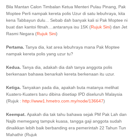
Bila Mantan Calon Timbalan Ketua Menteri Pulau Pinang, Pak
Moptee Perli nampak kereta polis Uzur di satu lebuhraya, kita
kena Tabbayun dulu... Sebab dah banyak kali si Pak Moptee ni
buat dan kantoi fitnah....antaranya isu 15K (
Rujuk Sini
) dan Jet
Rasmi Negara (
Rujuk Sini
)
Pertama.
Tanya dia, kat area lebuhraya mana Pak Moptee
nampak kereta polis yang uzur tu?
Kedua.
Tanya dia, adakah dia dah tanya anggota polis
berkenaan bahawa benarkah kereta berkenaan itu uzur.
Ketiga.
Tanyakan pada dia, apakah buta matanya melihat
Kuaters-Kuaters baru dibina disetiap IPD diseluruh Malaysia
(Rujuk :
http://www1.hmetro.com.my/node/136647
)
Keempat.
Apakah dia tak tahu bahawa sejak PM Pak Lah dan
Najib memegang tampuk kuasa, tangga gaji anggota sudah
dinaikkan lebih baik berbanding era pemerintah 22 Tahun Tun
Mahathir (Rujuk