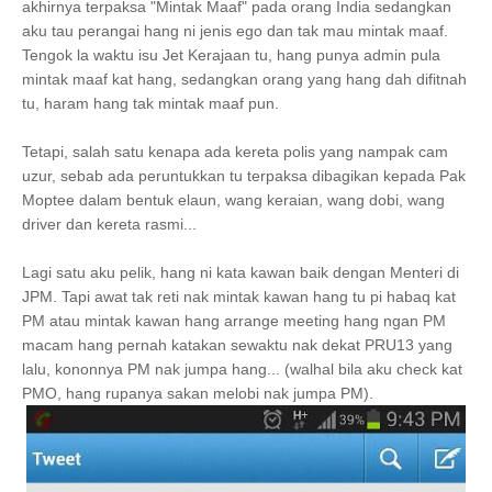
akhirnya terpaksa "Mintak Maaf" pada orang India sedangkan
aku tau perangai hang ni jenis ego dan tak mau mintak maaf.
Tengok la waktu isu Jet Kerajaan tu, hang punya admin pula
mintak maaf kat hang, sedangkan orang yang hang dah difitnah
tu, haram hang tak mintak maaf pun.
Tetapi, salah satu kenapa ada kereta polis yang nampak cam
uzur, sebab ada peruntukkan tu terpaksa dibagikan kepada Pak
Moptee dalam bentuk elaun, wang keraian, wang dobi, wang
driver dan kereta rasmi...
Lagi satu aku pelik, hang ni kata kawan baik dengan Menteri di
JPM. Tapi awat tak reti nak mintak kawan hang tu pi habaq kat
PM atau mintak kawan hang arrange meeting hang ngan PM
macam hang pernah katakan sewaktu nak dekat PRU13 yang
lalu, kononnya PM nak jumpa hang... (walhal bila aku check kat
PMO, hang rupanya sakan melobi nak jumpa PM).