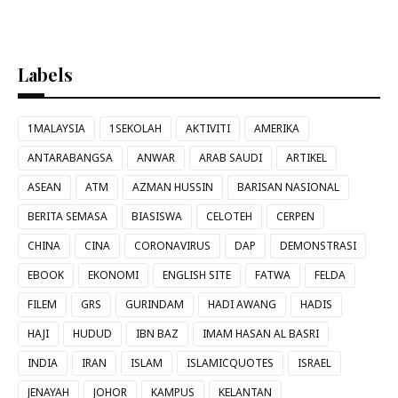
Labels
1MALAYSIA
1SEKOLAH
AKTIVITI
AMERIKA
ANTARABANGSA
ANWAR
ARAB SAUDI
ARTIKEL
ASEAN
ATM
AZMAN HUSSIN
BARISAN NASIONAL
BERITA SEMASA
BIASISWA
CELOTEH
CERPEN
CHINA
CINA
CORONAVIRUS
DAP
DEMONSTRASI
EBOOK
EKONOMI
ENGLISH SITE
FATWA
FELDA
FILEM
GRS
GURINDAM
HADI AWANG
HADIS
HAJI
HUDUD
IBN BAZ
IMAM HASAN AL BASRI
INDIA
IRAN
ISLAM
ISLAMICQUOTES
ISRAEL
JENAYAH
JOHOR
KAMPUS
KELANTAN