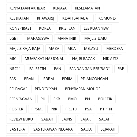
KENYATAAN AKHBAR
KERJAYA
KESELAMATAN
KESIHATAN
KHAWARIJ
KISAH SAHABAT
KOMUNIS
KONSPIRASI
KOREA
KRISTIAN
LEE KUAN YEW
LGBT
MAHASISWA
MAHATHIR
MAJLIS ILMU
MAJLIS RAJA-RAJA
MAZA
MCA
MELAYU
MERDEKA
MIC
MUAFAKAT NASIONAL
NAJIB RAZAK
NIK AZIZ
NRC11
PALESTIN
PAN
PANDANGAN PERIBADI
PAP
PAS
PBAKL
PBBM
PDRM
PELANCONGAN
PELBAGAI
PENDIDIKAN
PENYIMPAN MOHOR
PERNIAGAAN
PH
PKR
PMO
PN
POLITIK
POSTER
PPSMI
PRK
PRU13
PSA
PTPTN
REVIEW BUKU
SABAH
SAINS
SAJAK
SALAF
SASTERA
SASTERAWAN NEGARA
SAUDI
SEJARAH