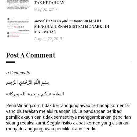
TAK KETAHUAN
May 02, 2017
@realDrMAZA @drmazacom MAHU
MENGHAPUSKAN SISTEM MONARKI DI
MALAYSIA?
August 22, 2015
Post A Comment
0 Comments
بِسْمِ اللَّهِ الرَّحْمَنِ الرَّحِيم
السلام عليكم ورحمة الله وبركاته
PenaMinang.com tidak bertanggungjawab terhadap komentar
yang diutarakan melalui ruangan ini. Ia pandangan peribadi
pemilik akaun dan tidak semestinya menggambarkan pendirian
sidang redaksi kami. Segala risiko akibat komen yang disiarkan
menjadi tanggungjawab pemilik akaun sendiri.