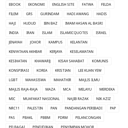
EBOOK
EKONOMI
ENGLISH SITE
FATWA
FELDA
FILEM
GRS
GURINDAM
HADI AWANG
HADIS
HAJI
HUDUD
IBN BAZ
IMAM HASAN AL BASRI
INDIA
IRAN
ISLAM
ISLAMICQUOTES
ISRAEL
JENAYAH
JOHOR
KAMPUS
KELANTAN
KENYATAAN AKHBAR
KERJAYA
KESELAMATAN
KESIHATAN
KHAWARIJ
KISAH SAHABAT
KOMUNIS
KONSPIRASI
KOREA
KRISTIAN
LEE KUAN YEW
LGBT
MAHASISWA
MAHATHIR
MAJLIS ILMU
MAJLIS RAJA-RAJA
MAZA
MCA
MELAYU
MERDEKA
MIC
MUAFAKAT NASIONAL
NAJIB RAZAK
NIK AZIZ
NRC11
PALESTIN
PAN
PANDANGAN PERIBADI
PAP
PAS
PBAKL
PBBM
PDRM
PELANCONGAN
PELBAGAI
PENDIDIKAN
PENYIMPAN MOHOR