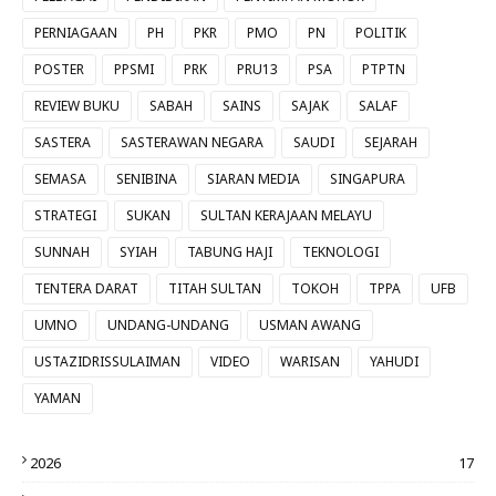
PERNIAGAAN
PH
PKR
PMO
PN
POLITIK
POSTER
PPSMI
PRK
PRU13
PSA
PTPTN
REVIEW BUKU
SABAH
SAINS
SAJAK
SALAF
SASTERA
SASTERAWAN NEGARA
SAUDI
SEJARAH
SEMASA
SENIBINA
SIARAN MEDIA
SINGAPURA
STRATEGI
SUKAN
SULTAN KERAJAAN MELAYU
SUNNAH
SYIAH
TABUNG HAJI
TEKNOLOGI
TENTERA DARAT
TITAH SULTAN
TOKOH
TPPA
UFB
UMNO
UNDANG-UNDANG
USMAN AWANG
USTAZIDRISSULAIMAN
VIDEO
WARISAN
YAHUDI
YAMAN
2026
17