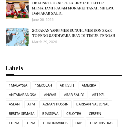
DEKONSTRUKSI 'PUKALISME' POLITIK:
MEMAHAMI RAGAM MONARKI TANAH MELAYU
DAN ARAB SAUDI
June 06, 2026
SORAKAN YANG MEMBUNUH: MEMBONGKAR
TOPENG SANDIWARA IRAN DI TIMUR TENGAH
March 29, 2026
Labels
1MALAYSIA
1SEKOLAH
AKTIVITI
AMERIKA
ANTARABANGSA
ANWAR
ARAB SAUDI
ARTIKEL
ASEAN
ATM
AZMAN HUSSIN
BARISAN NASIONAL
BERITA SEMASA
BIASISWA
CELOTEH
CERPEN
CHINA
CINA
CORONAVIRUS
DAP
DEMONSTRASI