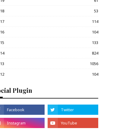
019
61
018
53
017
114
016
104
015
133
014
824
013
1056
012
104
cial Plugin