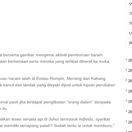
S
T
T
U
W
at berserta gambar mengenai aktiviti pemburuan haram
2
atan berkenaan serta mereka yang terlibat diheret ke muka
2
ruan haram ialah di Endau-Rompin, Mersing dan Kahang.
2
kancil dan landak yang disyaki dijual untuk tujuan perubatan
2
2
nal pasti jika terdapat penglibatan “orang dalam” daripada
 itu.
2
kan lesen senjata api di Johor termasuk individu, syarikat
2
at memiliki senapang patah? Sudah tentu ia untuk memburu,"