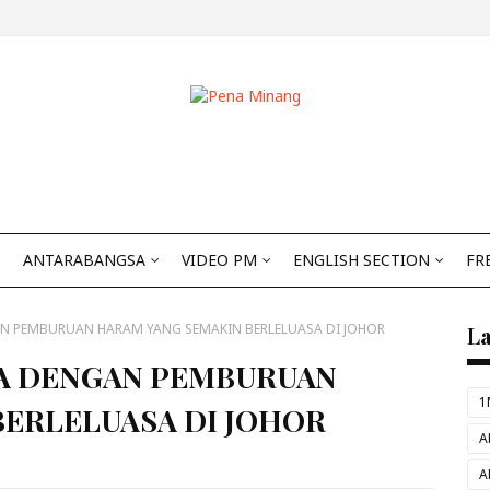
ANTARABANGSA
VIDEO PM
ENGLISH SECTION
FR
N PEMBURUAN HARAM YANG SEMAKIN BERLELUASA DI JOHOR
L
A DENGAN PEMBURUAN
1
BERLELUASA DI JOHOR
A
A