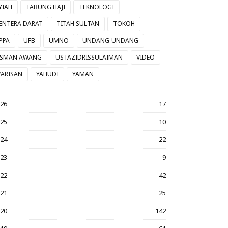
YIAH
TABUNG HAJI
TEKNOLOGI
ENTERA DARAT
TITAH SULTAN
TOKOH
PPA
UFB
UMNO
UNDANG-UNDANG
SMAN AWANG
USTAZIDRISSULAIMAN
VIDEO
ARISAN
YAHUDI
YAMAN
026
17
025
10
024
22
023
9
022
42
021
25
020
142