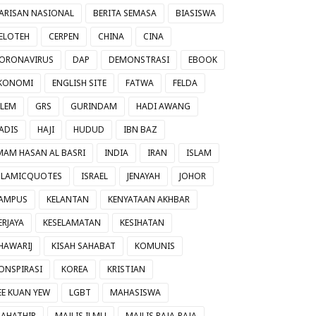
ARISAN NASIONAL
BERITA SEMASA
BIASISWA
ELOTEH
CERPEN
CHINA
CINA
ORONAVIRUS
DAP
DEMONSTRASI
EBOOK
KONOMI
ENGLISH SITE
FATWA
FELDA
ILEM
GRS
GURINDAM
HADI AWANG
ADIS
HAJI
HUDUD
IBN BAZ
MAM HASAN AL BASRI
INDIA
IRAN
ISLAM
SLAMICQUOTES
ISRAEL
JENAYAH
JOHOR
AMPUS
KELANTAN
KENYATAAN AKHBAR
ERJAYA
KESELAMATAN
KESIHATAN
HAWARIJ
KISAH SAHABAT
KOMUNIS
ONSPIRASI
KOREA
KRISTIAN
EE KUAN YEW
LGBT
MAHASISWA
AHATHIR
MAJLIS ILMU
MAJLIS RAJA-RAJA