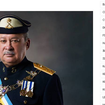
B
C
C
E
F
H
I
I
K
K
K
K
L
M