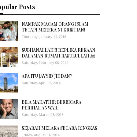
opular Posts
NAMPAK MACAM ORANG ISLAM
TETAPI MEREKA NI KRISTIAN!
Thursday, January 14, 2016
SUBHANALLAH!!! REPLIKA REKAAN
DALAMAN RUMAH RASULULLAH ﷺ
Saturday, February 08, 2014
APA ITU JAYYID JIDDAN?
Saturday, April 05, 2014
BILA MAHATHIR BERBICARA
PERIHAL ANWAR.
Saturday, March 23, 2013
SEJARAH MELAKA SECARA RINGKAS
Friday, August 01, 2014