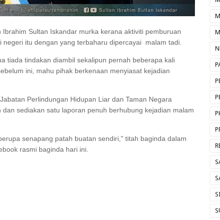
M
Ibrahim Sultan Iskandar murka kerana aktiviti pemburuan
M
 negeri itu dengan yang terbaharu dipercayai malam tadi.
N
 tiada tindakan diambil sekalipun pernah beberapa kali
P
ebelum ini, mahu pihak berkenaan menyiasat kejadian
P
P
 Jabatan Perlindungan Hidupan Liar dan Taman Negara
tan dan sediakan satu laporan penuh berhubung kejadian malam
P
P
berupa senapang patah buatan sendiri," titah baginda dalam
R
book rasmi baginda hari ini.
S
S
S
S