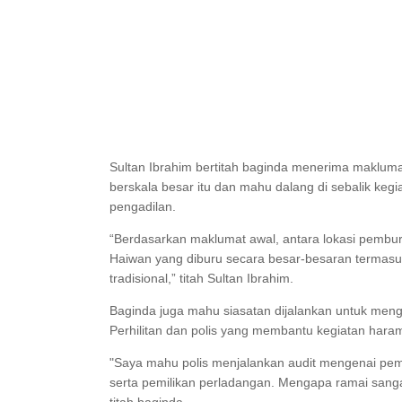
Sultan Ibrahim bertitah baginda menerima maklum
berskala besar itu dan mahu dalang di sebalik kegi
pengadilan.
“Berdasarkan maklumat awal, antara lokasi pembu
Haiwan yang diburu secara besar-besaran termasuk 
tradisional,” titah Sultan Ibrahim.
Baginda juga mahu siasatan dijalankan untuk menge
Perhilitan dan polis yang membantu kegiatan haram
"Saya mahu polis menjalankan audit mengenai pemili
serta pemilikan perladangan. Mengapa ramai sang
titah baginda.