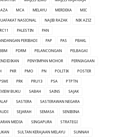
AZA
MCA
MELAYU
MERDEKA
MIC
UAFAKAT NASIONAL
NAJIB RAZAK
NIK AZIZ
RC11
PALESTIN
PAN
ANDANGAN PERIBADI
PAP
PAS
PBAKL
BBM
PDRM
PELANCONGAN
PELBAGAI
ENDIDIKAN
PENYIMPAN MOHOR
PERNIAGAAN
H
PKR
PMO
PN
POLITIK
POSTER
PSMI
PRK
PRU13
PSA
PTPTN
EVIEW BUKU
SABAH
SAINS
SAJAK
ALAF
SASTERA
SASTERAWAN NEGARA
AUDI
SEJARAH
SEMASA
SENIBINA
IARAN MEDIA
SINGAPURA
STRATEGI
UKAN
SULTAN KERAJAAN MELAYU
SUNNAH