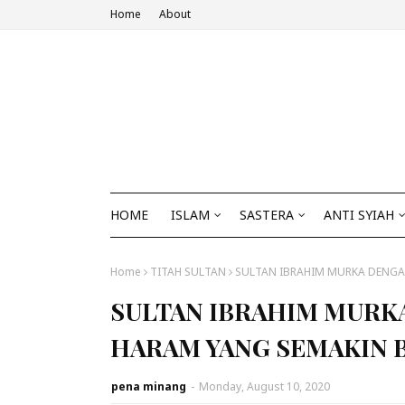
Home
About
HOME
ISLAM
SASTERA
ANTI SYIAH
Home
TITAH SULTAN
SULTAN IBRAHIM MURKA DENGA
SULTAN IBRAHIM MURK
HARAM YANG SEMAKIN 
pena minang
-
Monday, August 10, 2020