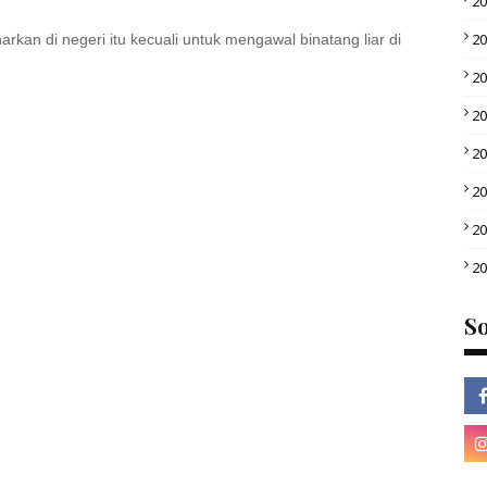
2
2
arkan di negeri itu kecuali untuk mengawal binatang liar di
2
2
2
2
2
2
So