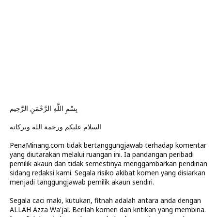
بِسْمِ اللَّهِ الرَّحْمَنِ الرَّحِيم
السلام عليكم ورحمة الله وبركاته
PenaMinang.com tidak bertanggungjawab terhadap komentar
yang diutarakan melalui ruangan ini. Ia pandangan peribadi
pemilik akaun dan tidak semestinya menggambarkan pendirian
sidang redaksi kami. Segala risiko akibat komen yang disiarkan
menjadi tanggungjawab pemilik akaun sendiri.
Segala caci maki, kutukan, fitnah adalah antara anda dengan
ALLAH Azza Wa'jal. Berilah komen dan kritikan yang membina.