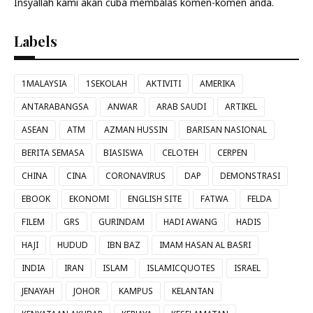
Insyallah kami akan cuba membalas komen-komen anda.
Labels
1MALAYSIA
1SEKOLAH
AKTIVITI
AMERIKA
ANTARABANGSA
ANWAR
ARAB SAUDI
ARTIKEL
ASEAN
ATM
AZMAN HUSSIN
BARISAN NASIONAL
BERITA SEMASA
BIASISWA
CELOTEH
CERPEN
CHINA
CINA
CORONAVIRUS
DAP
DEMONSTRASI
EBOOK
EKONOMI
ENGLISH SITE
FATWA
FELDA
FILEM
GRS
GURINDAM
HADI AWANG
HADIS
HAJI
HUDUD
IBN BAZ
IMAM HASAN AL BASRI
INDIA
IRAN
ISLAM
ISLAMICQUOTES
ISRAEL
JENAYAH
JOHOR
KAMPUS
KELANTAN