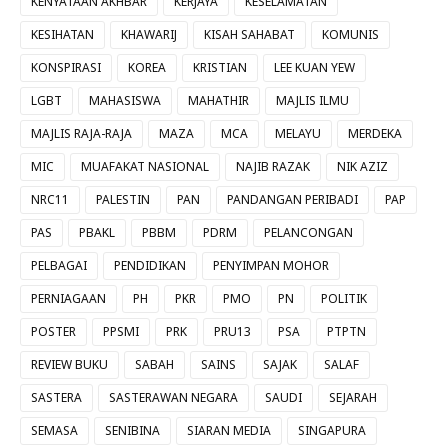
KENYATAAN AKHBAR
KERJAYA
KESELAMATAN
KESIHATAN
KHAWARIJ
KISAH SAHABAT
KOMUNIS
KONSPIRASI
KOREA
KRISTIAN
LEE KUAN YEW
LGBT
MAHASISWA
MAHATHIR
MAJLIS ILMU
MAJLIS RAJA-RAJA
MAZA
MCA
MELAYU
MERDEKA
MIC
MUAFAKAT NASIONAL
NAJIB RAZAK
NIK AZIZ
NRC11
PALESTIN
PAN
PANDANGAN PERIBADI
PAP
PAS
PBAKL
PBBM
PDRM
PELANCONGAN
PELBAGAI
PENDIDIKAN
PENYIMPAN MOHOR
PERNIAGAAN
PH
PKR
PMO
PN
POLITIK
POSTER
PPSMI
PRK
PRU13
PSA
PTPTN
REVIEW BUKU
SABAH
SAINS
SAJAK
SALAF
SASTERA
SASTERAWAN NEGARA
SAUDI
SEJARAH
SEMASA
SENIBINA
SIARAN MEDIA
SINGAPURA