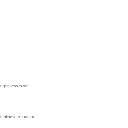
unglassess.in.net
etonlinestore.com.co