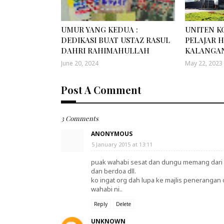
UMUR YANG KEDUA :
UNITEN K
DEDIKASI BUAT USTAZ RASUL
PELAJAR 
DAHRI RAHIMAHULLAH
KALANGAN
June 20, 2024
May 22, 2023
Post A Comment
3 Comments
ANONYMOUS
5 January 2015 at 13:11
puak wahabi sesat dan dungu memang dari dul
dan berdoa dll.
ko ingat org dah lupa ke majlis penerangan
wahabi ni..
Reply
Delete
UNKNOWN