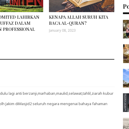
P
OMITED LAHIRKAN
KENAPA ALLAH SURUH KITA
HUFFAZ DALAM
BACA AL-QURAN?
 PROFESSIONAL
January 08, 2023
u lagi anti berzanji,marhaban,maulid,selawat,tahlil,ziarah kubur
 olh Jakim diMasjid2 seluruh negara mengenai bahaya fahaman