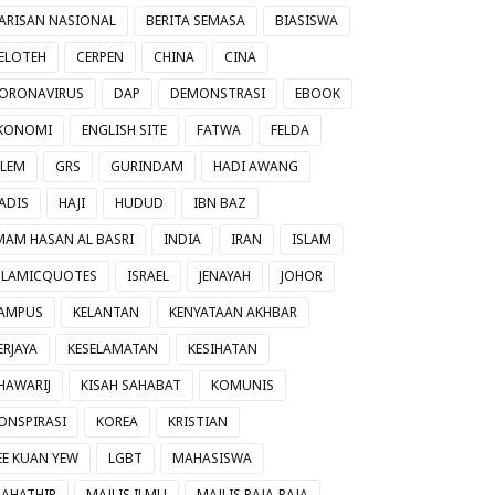
ARISAN NASIONAL
BERITA SEMASA
BIASISWA
ELOTEH
CERPEN
CHINA
CINA
ORONAVIRUS
DAP
DEMONSTRASI
EBOOK
KONOMI
ENGLISH SITE
FATWA
FELDA
ILEM
GRS
GURINDAM
HADI AWANG
ADIS
HAJI
HUDUD
IBN BAZ
MAM HASAN AL BASRI
INDIA
IRAN
ISLAM
SLAMICQUOTES
ISRAEL
JENAYAH
JOHOR
AMPUS
KELANTAN
KENYATAAN AKHBAR
ERJAYA
KESELAMATAN
KESIHATAN
HAWARIJ
KISAH SAHABAT
KOMUNIS
ONSPIRASI
KOREA
KRISTIAN
EE KUAN YEW
LGBT
MAHASISWA
AHATHIR
MAJLIS ILMU
MAJLIS RAJA-RAJA