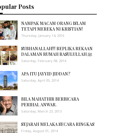
opular Posts
NAMPAK MACAM ORANG ISLAM
TETAPI MEREKA NI KRISTIAN!
Thursday, January 14, 2016
SUBHANALLAH!!! REPLIKA REKAAN
DALAMAN RUMAH RASULULLAH ﷺ
Saturday, February 08, 2014
APA ITU JAYYID JIDDAN?
Saturday, April 05, 2014
BILA MAHATHIR BERBICARA
PERIHAL ANWAR.
Saturday, March 23, 2013
SEJARAH MELAKA SECARA RINGKAS
Friday, August 01, 2014