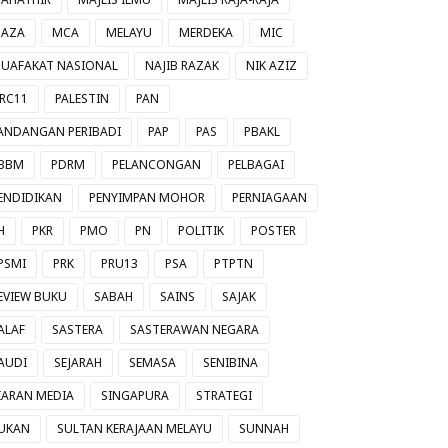
AZA
MCA
MELAYU
MERDEKA
MIC
UAFAKAT NASIONAL
NAJIB RAZAK
NIK AZIZ
RC11
PALESTIN
PAN
ANDANGAN PERIBADI
PAP
PAS
PBAKL
BBM
PDRM
PELANCONGAN
PELBAGAI
ENDIDIKAN
PENYIMPAN MOHOR
PERNIAGAAN
H
PKR
PMO
PN
POLITIK
POSTER
PSMI
PRK
PRU13
PSA
PTPTN
EVIEW BUKU
SABAH
SAINS
SAJAK
ALAF
SASTERA
SASTERAWAN NEGARA
AUDI
SEJARAH
SEMASA
SENIBINA
IARAN MEDIA
SINGAPURA
STRATEGI
UKAN
SULTAN KERAJAAN MELAYU
SUNNAH