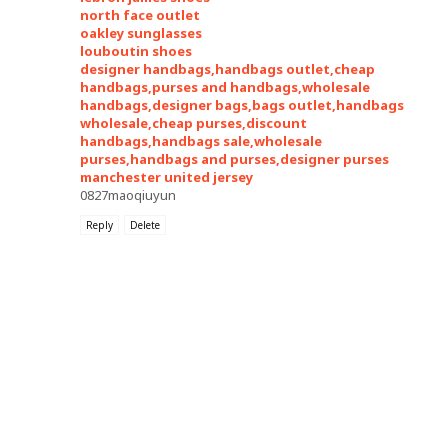
north face outlet
oakley sunglasses
louboutin shoes
designer handbags,handbags outlet,cheap
handbags,purses and handbags,wholesale
handbags,designer bags,bags outlet,handbags
wholesale,cheap purses,discount
handbags,handbags sale,wholesale
purses,handbags and purses,designer purses
manchester united jersey
0827maoqiuyun
Reply
Delete