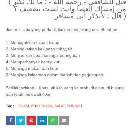
( قيل للشافعي - رحمه الله - : ما لَكَ تُكثر
من إمساك العصا وأنت لست بضعيف ؟
قال : لأتذكر أني مسافر )
Justeru...apa yang perlu dilakukan menjelang usia 40 tahun...
1. Meneguhkan tujuan hidup
2. Meningkatkan kekuatan ruhiyyah
3. Menjadikan uban sebagai peringatan
4. Memperbanyak bersyukur
5. Menjaga makan dan tidur
6. Menjaga istiqamah dalam ibadah dan perjuangan.
Sedikit tazkirah... Khas utk kita yang ke arah, di alam, di hujung
dan telah melewati 40an
Tags:
ISLAM
PENDIDIKAN
SALAF
SUNNAH