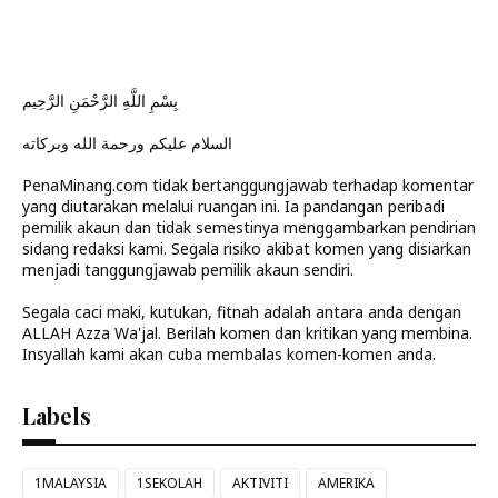
بِسْمِ اللَّهِ الرَّحْمَنِ الرَّحِيم
السلام عليكم ورحمة الله وبركاته
PenaMinang.com tidak bertanggungjawab terhadap komentar
yang diutarakan melalui ruangan ini. Ia pandangan peribadi
pemilik akaun dan tidak semestinya menggambarkan pendirian
sidang redaksi kami. Segala risiko akibat komen yang disiarkan
menjadi tanggungjawab pemilik akaun sendiri.
Segala caci maki, kutukan, fitnah adalah antara anda dengan
ALLAH Azza Wa'jal. Berilah komen dan kritikan yang membina.
Insyallah kami akan cuba membalas komen-komen anda.
Labels
1MALAYSIA
1SEKOLAH
AKTIVITI
AMERIKA