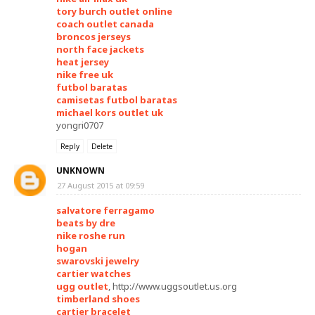
tory burch outlet online
coach outlet canada
broncos jerseys
north face jackets
heat jersey
nike free uk
futbol baratas
camisetas futbol baratas
michael kors outlet uk
yongri0707
Reply
Delete
UNKNOWN
27 August 2015 at 09:59
salvatore ferragamo
beats by dre
nike roshe run
hogan
swarovski jewelry
cartier watches
ugg outlet
, http://www.uggsoutlet.us.org
timberland shoes
cartier bracelet