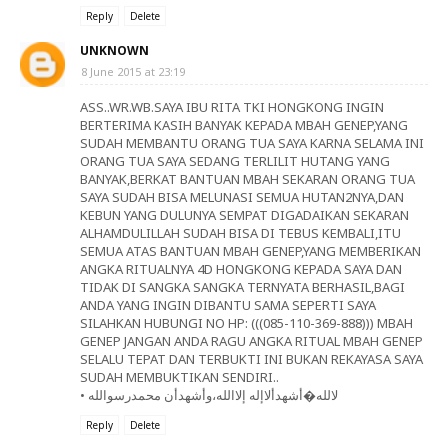
Reply
Delete
UNKNOWN
8 June 2015 at 23:19
ASS..WR.WB.SAYA IBU RITA TKI HONGKONG INGIN
BERTERIMA KASIH BANYAK KEPADA MBAH GENEP,YANG
SUDAH MEMBANTU ORANG TUA SAYA KARNA SELAMA INI
ORANG TUA SAYA SEDANG TERLILIT HUTANG YANG
BANYAK,BERKAT BANTUAN MBAH SEKARAN ORANG TUA
SAYA SUDAH BISA MELUNASI SEMUA HUTAN2NYA,DAN
KEBUN YANG DULUNYA SEMPAT DIGADAIKAN SEKARAN
ALHAMDULILLAH SUDAH BISA DI TEBUS KEMBALI,ITU
SEMUA ATAS BANTUAN MBAH GENEP,YANG MEMBERIKAN
ANGKA RITUALNYA 4D HONGKONG KEPADA SAYA DAN
TIDAK DI SANGKA SANGKA TERNYATA BERHASIL,BAGI
ANDA YANG INGIN DIBANTU SAMA SEPERTI SAYA
SILAHKAN HUBUNGI NO HP: (((085-110-369-888))) MBAH
GENEP JANGAN ANDA RAGU ANGKA RITUAL MBAH GENEP
SELALU TEPAT DAN TERBUKTI INI BUKAN REKAYASA SAYA
SUDAH MEMBUKTIKAN SENDIRI..
• لالله�أشهدألاإله إلاالله،وأشهدأن محمدرسوالله
Reply
Delete