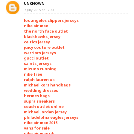
UNKNOWN
7 July 2015 at 17:33
los angeles clippers jerseys
nike air max
the north face outlet
blackhawks jersey
celtics jersey
juicy couture outlet
warriors jerseys
gucci outlet
saints jerseys
mizuno running
nike free
ralph lauren uk
michael kors handbags
wedding dresses
hermes bags
supra sneakers
coach outlet online
michael jordan jersey
philadelphia eagles jerseys
nike air max 2015
vans for sale
nike air max uk