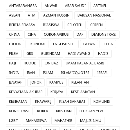
ANTARABANGSA
ANWAR
ARAB SAUDI
ARTIKEL
ASEAN
ATM
AZMAN HUSSIN
BARISAN NASIONAL
BERITA SEMASA
BIASISWA
CELOTEH
CERPEN
CHINA
CINA
CORONAVIRUS
DAP
DEMONSTRASI
EBOOK
EKONOMI
ENGLISH SITE
FATWA
FELDA
FILEM
GRS
GURINDAM
HADI AWANG
HADIS
HAJI
HUDUD
IBN BAZ
IMAM HASAN AL BASRI
INDIA
IRAN
ISLAM
ISLAMICQUOTES
ISRAEL
JENAYAH
JOHOR
KAMPUS
KELANTAN
KENYATAAN AKHBAR
KERJAYA
KESELAMATAN
KESIHATAN
KHAWARIJ
KISAH SAHABAT
KOMUNIS
KONSPIRASI
KOREA
KRISTIAN
LEE KUAN YEW
LGBT
MAHASISWA
MAHATHIR
MAJLIS ILMU