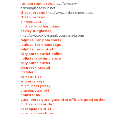
ray ban sunglasses
, http://www.ray-
bansunglassess.in.net
cheap jordans
, http://www.jordan-shoes.us.com
cheap jordans
air max 2014
michael kors handbags
oakley sunglasses
,
http://www.oakleysunglassescanada.com
ralph lauren polo shirts
louis vuitton handbags
ralph lauren outlet
tory burch outlet online
hollister clothing store
tory burch outlet
swarovski crystal
instyler
toms outlet
soccer jerseys
miami heat jersey
giuseppe zanotti
hollister uk
gucci,borse gucci,gucci sito ufficiale,gucci outlet
michael kors outlet
kate spade outlet
lebron james shoes