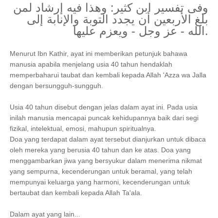
وفى تفسير ابن كثير: وهذا فيه إرشاد لمن
بلغ الأربعين أن يجدد التوبة والإنابة إلى
الله - عز وجل - ويعزم عليها.
Menurut Ibn Kathir, ayat ini memberikan petunjuk bahawa
manusia apabila menjelang usia 40 tahun hendaklah
memperbaharui taubat dan kembali kepada Allah 'Azza wa Jalla
dengan bersungguh-sungguh.
Usia 40 tahun disebut dengan jelas dalam ayat ini. Pada usia
inilah manusia mencapai puncak kehidupannya baik dari segi
fizikal, intelektual, emosi, mahupun spiritualnya.
Doa yang terdapat dalam ayat tersebut dianjurkan untuk dibaca
oleh mereka yang berusia 40 tahun dan ke atas. Doa yang
menggambarkan jiwa yang bersyukur dalam menerima nikmat
yang sempurna, kecenderungan untuk beramal, yang telah
mempunyai keluarga yang harmoni, kecenderungan untuk
bertaubat dan kembali kepada Allah Ta'ala.
Dalam ayat yang lain...