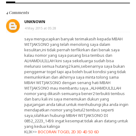
4 Comments
UNKNOWN
4 May 2015 at 05:28
saya mengucapkan banyak terimakasih kepada MBAH
WITJAKSONO yang telah menolong saya dalam
kesulitan,ini tidak pernah terfikirkan dari benak saya
kalau nomor yang saya pasang bisa tembus dan
ALHAMDULILLAH kini saya sekeluarga sudah bisa
melunasi semua hutang2 kami,sebenarnya saya bukan
penggemar togel tapi apa boleh buat kondisi yang tidak
memunkinkan dan akhirnya saya minta tolong sama
MBAH WITJAKSONO dengan senang hati MBAH
WITJAKSONO mau membantu saya..,ALHAMDULILLAH
nomor yang dikasih semuanya bener2 terbukti tembus
dan baru kali ini saya menemukan dukun yang
jujur,jangan anda takut untuk menhubungi jika anda ingin
mendapatkan nomor yang betul2 tembus seperti
saya,silahkan hubungi MBAH WITJAKSONO DI
0852_2223_1459. ingat kesempat tidak akan datang untuk
yang kedua kalinga
KLIK=>
BOCORAN TOGEL 2D 3D 4D 5D 6D