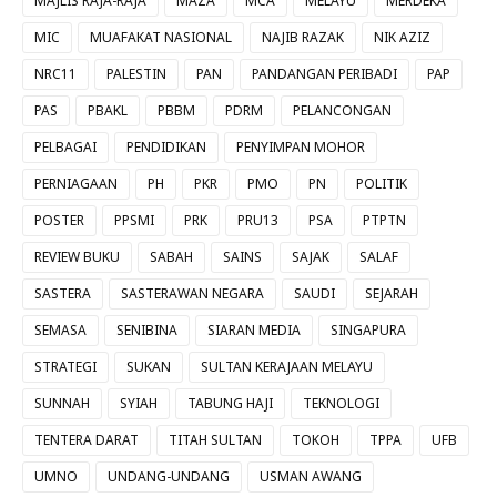
MAJLIS RAJA-RAJA
MAZA
MCA
MELAYU
MERDEKA
MIC
MUAFAKAT NASIONAL
NAJIB RAZAK
NIK AZIZ
NRC11
PALESTIN
PAN
PANDANGAN PERIBADI
PAP
PAS
PBAKL
PBBM
PDRM
PELANCONGAN
PELBAGAI
PENDIDIKAN
PENYIMPAN MOHOR
PERNIAGAAN
PH
PKR
PMO
PN
POLITIK
POSTER
PPSMI
PRK
PRU13
PSA
PTPTN
REVIEW BUKU
SABAH
SAINS
SAJAK
SALAF
SASTERA
SASTERAWAN NEGARA
SAUDI
SEJARAH
SEMASA
SENIBINA
SIARAN MEDIA
SINGAPURA
STRATEGI
SUKAN
SULTAN KERAJAAN MELAYU
SUNNAH
SYIAH
TABUNG HAJI
TEKNOLOGI
TENTERA DARAT
TITAH SULTAN
TOKOH
TPPA
UFB
UMNO
UNDANG-UNDANG
USMAN AWANG