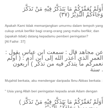
أَوَلَمْ نُعَمِّرْكُمْ مَا يَتَذَكَّرُ فِيْهِ مَنْ تَذَكَّرَ
وَجَاءَكُمُ النَّذِيْرُ (٣٧)
Apakah Kami tidak memanjangkan umurmu dalam tempoh yang
cukup untuk berfikir bagi orang-orang yang mahu berfikir, dan
(apakah tidak) datang kepadamu pemberi peringatan?
[Al Fathir: 37]
عن مجاهد قال : سمعت ابن عباس يقول :
العمر الذي أعذر الله إلى ابن آدم : ( أولم
نعمركم ما يتذكر فيه من تذكر ) أربعون
سنة .
Mujahid berkata, aku mendengar daripada Ibnu Abbas berkata :
" Usia yang Allah beri peringatan kepada anak Adam dengan
( أَوَلَمْ نُعَمِّرْكُمْ مَا يَتَذَكَّرُ فِيْهِ مَنْ تَذَكَّرَ
وَجَاءَكُمُ النَّذِيْرُ )