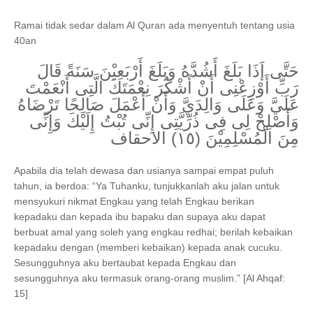
Ramai tidak sedar dalam Al Quran ada menyentuh tentang usia
40an
حَتَّى إَذَا بَلَغَ أَشُدَّهُ وَبَلَغَ أَرْبَعِيْنَ سَنَةً قَالَ
رَبِّ أَوْزِعْنِى أَنْ أَشْكُرَ نِعْمَتَكَ الَّتِى أَنْعَمْتَ
عَلَيَّ وَعَلَى وَالِدَيَّ وَأَنْ أَعْمَلَ صَالِحًا تَرْضَاهُ
وَأَصْلِحْ لِى فِى ذُرِّيَّتِى إِنِّى تُبْتُ إِلَيْكَ وَإِنِّى
مِنَ الْمُسْلِمِيْنَ (١٥) الاحقاف
Apabila dia telah dewasa dan usianya sampai empat puluh
tahun, ia berdoa: “Ya Tuhanku, tunjukkanlah aku jalan untuk
mensyukuri nikmat Engkau yang telah Engkau berikan
kepadaku dan kepada ibu bapaku dan supaya aku dapat
berbuat amal yang soleh yang engkau redhai; berilah kebaikan
kepadaku dengan (memberi kebaikan) kepada anak cucuku.
Sesungguhnya aku bertaubat kepada Engkau dan
sesungguhnya aku termasuk orang-orang muslim.” [
Al Ahqaf:
15]