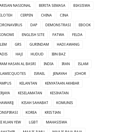
ARISAN NASIONAL
BERITA SEMASA
BIASISWA
ELOTEH
CERPEN
CHINA
CINA
ORONAVIRUS
DAP
DEMONSTRASI
EBOOK
KONOMI
ENGLISH SITE
FATWA
FELDA
ILEM
GRS
GURINDAM
HADI AWANG
ADIS
HAJI
HUDUD
IBN BAZ
MAM HASAN AL BASRI
INDIA
IRAN
ISLAM
SLAMICQUOTES
ISRAEL
JENAYAH
JOHOR
AMPUS
KELANTAN
KENYATAAN AKHBAR
ERJAYA
KESELAMATAN
KESIHATAN
HAWARIJ
KISAH SAHABAT
KOMUNIS
ONSPIRASI
KOREA
KRISTIAN
EE KUAN YEW
LGBT
MAHASISWA
AHATHIR
MAJLIS ILMU
MAJLIS RAJA-RAJA