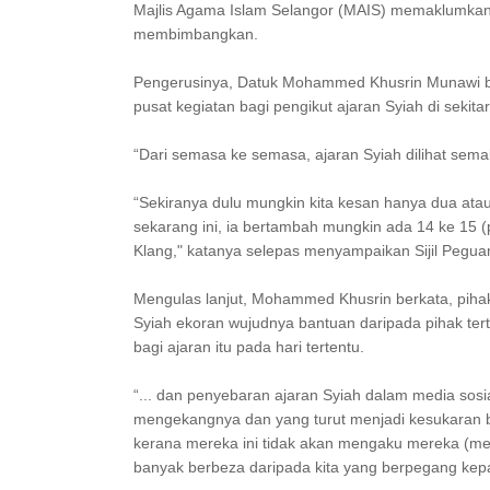
Majlis Agama Islam Selangor (MAIS) memaklumkan g
membimbangkan.
Pengerusinya, Datuk Mohammed Khusrin Munawi be
pusat kegiatan bagi pengikut ajaran Syiah di sekita
“Dari semasa ke semasa, ajaran Syiah dilihat sem
“Sekiranya dulu mungkin kita kesan hanya dua atau t
sekarang ini, ia bertambah mungkin ada 14 ke 15 
Klang," katanya selepas menyampaikan Sijil Pegua
Mengulas lanjut, Mohammed Khusrin berkata, piha
Syiah ekoran wujudnya bantuan daripada pihak ter
bagi ajaran itu pada hari tertentu.
“... dan penyebaran ajaran Syiah dalam media sosi
mengekangnya dan yang turut menjadi kesukaran bag
kerana mereka ini tidak akan mengaku mereka (me
banyak berbeza daripada kita yang berpegang kep