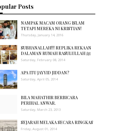
opular Posts
NAMPAK MACAM ORANG ISLAM
TETAPI MEREKA NI KRISTIAN!
Thursday, January 14, 2016
SUBHANALLAH!!! REPLIKA REKAAN
DALAMAN RUMAH RASULULLAH ﷺ
Saturday, February 08, 2014
APA ITU JAYYID JIDDAN?
Saturday, April 05, 2014
BILA MAHATHIR BERBICARA
PERIHAL ANWAR.
Saturday, March 23, 2013
SEJARAH MELAKA SECARA RINGKAS
Friday, August 01, 2014