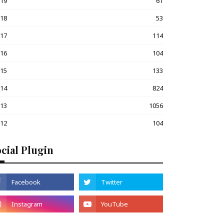
019
61
018
53
017
114
016
104
015
133
014
824
013
1056
012
104
cial Plugin