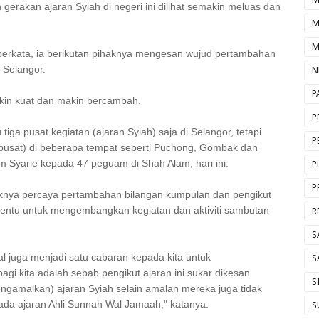
erakan ajaran Syiah di negeri ini dilihat semakin meluas dan
M
M
rkata, ia berikutan pihaknya mengesan wujud pertambahan
r Selangor.
N
P
akin kuat dan makin bercambah.
P
iga pusat kegiatan (ajaran Syiah) saja di Selangor, tetapi
P
(pusat) di beberapa tempat seperti Puchong, Gombak dan
m Syarie kepada 47 peguam di Shah Alam, hari ini.
P
P
knya percaya pertambahan bilangan kumpulan dan pengikut
tentu untuk mengembangkan kegiatan dan aktiviti sambutan
R
S
al juga menjadi satu cabaran kepada kita untuk
S
i kita adalah sebab pengikut ajaran ini sukar dikesan
S
ngamalkan) ajaran Syiah selain amalan mereka juga tidak
ada ajaran Ahli Sunnah Wal Jamaah," katanya.
S