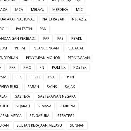
AZA
MCA
MELAYU
MERDEKA
MIC
UAFAKAT NASIONAL
NAJIB RAZAK
NIK AZIZ
RC11
PALESTIN
PAN
ANDANGAN PERIBADI
PAP
PAS
PBAKL
BBM
PDRM
PELANCONGAN
PELBAGAI
ENDIDIKAN
PENYIMPAN MOHOR
PERNIAGAAN
H
PKR
PMO
PN
POLITIK
POSTER
PSMI
PRK
PRU13
PSA
PTPTN
EVIEW BUKU
SABAH
SAINS
SAJAK
ALAF
SASTERA
SASTERAWAN NEGARA
AUDI
SEJARAH
SEMASA
SENIBINA
IARAN MEDIA
SINGAPURA
STRATEGI
UKAN
SULTAN KERAJAAN MELAYU
SUNNAH