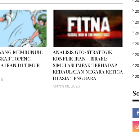
2
2
2
2
2
 YANG MEMBUNUH:
ANALISIS GEO-STRATEGIK
2
KAR TOPENG
KONFLIK IRAN - ISRAEL:
A IRAN DI TIMUR
SIMULASI IMPAK TERHADAP
2
KEDAULATAN NEGARA KETIGA
2
DI ASIA TENGGARA
26
March 08, 2026
So