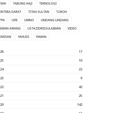
YIAH
TABUNG HAJI
TEKNOLOGI
ENTERA DARAT
TITAH SULTAN
TOKOH
PPA
UFB
UMNO
UNDANG-UNDANG
SMAN AWANG
USTAZIDRISSULAIMAN
VIDEO
ARISAN
YAHUDI
YAMAN
026
17
025
10
024
22
023
9
022
42
021
25
020
142