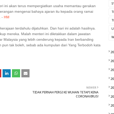
S
geri ini akan terus mempergiatkan usaha memantau gerakan
erangan mengenai bahaya ajaran itu kepada orang ramai
T
. -
HM
T
rajaan terdahulu dijatuhkan. Dan hari ini adalah hasilnya.
U
kup mereka. Malah menteri ini diletakkan dalam jawatan
W
uar Malaysia yang lebih cenderung kepada Iran berbanding
ih pun tak boleh, sebab ada kumpulan dari Yang Terbodoh kata
2
2
2
2
2
NEWER
TIDAK PERNAH PERGI KE WUHAN TETAPI KENA
CORONAVIRUS!
2
2