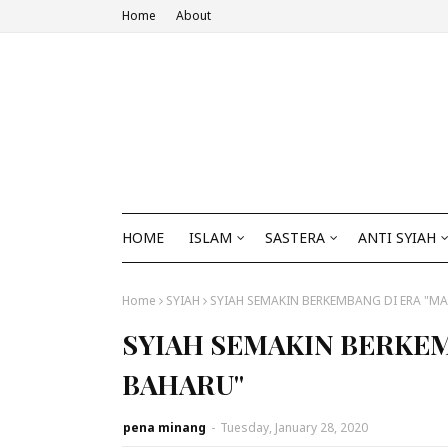
Home
About
HOME
ISLAM
SASTERA
ANTI SYIAH
Home
SYIAH
SYIAH SEMAKIN BERKEMBANG DI ERA "MA
SYIAH SEMAKIN BERKEM
BAHARU"
pena minang
-
Tuesday, January 28, 2020