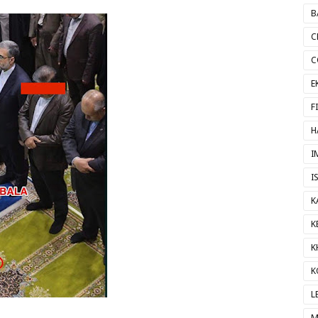
B
C
C
E
F
H
I
I
K
K
K
K
L
M