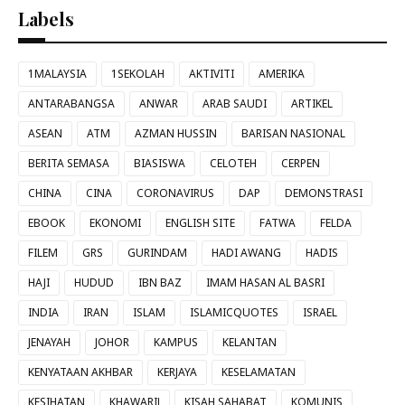
Labels
1MALAYSIA
1SEKOLAH
AKTIVITI
AMERIKA
ANTARABANGSA
ANWAR
ARAB SAUDI
ARTIKEL
ASEAN
ATM
AZMAN HUSSIN
BARISAN NASIONAL
BERITA SEMASA
BIASISWA
CELOTEH
CERPEN
CHINA
CINA
CORONAVIRUS
DAP
DEMONSTRASI
EBOOK
EKONOMI
ENGLISH SITE
FATWA
FELDA
FILEM
GRS
GURINDAM
HADI AWANG
HADIS
HAJI
HUDUD
IBN BAZ
IMAM HASAN AL BASRI
INDIA
IRAN
ISLAM
ISLAMICQUOTES
ISRAEL
JENAYAH
JOHOR
KAMPUS
KELANTAN
KENYATAAN AKHBAR
KERJAYA
KESELAMATAN
KESIHATAN
KHAWARIJ
KISAH SAHABAT
KOMUNIS