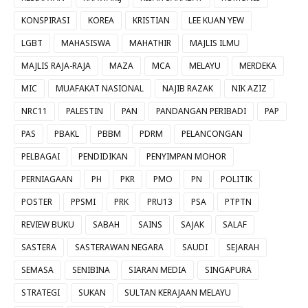
KONSPIRASI
KOREA
KRISTIAN
LEE KUAN YEW
LGBT
MAHASISWA
MAHATHIR
MAJLIS ILMU
MAJLIS RAJA-RAJA
MAZA
MCA
MELAYU
MERDEKA
MIC
MUAFAKAT NASIONAL
NAJIB RAZAK
NIK AZIZ
NRC11
PALESTIN
PAN
PANDANGAN PERIBADI
PAP
PAS
PBAKL
PBBM
PDRM
PELANCONGAN
PELBAGAI
PENDIDIKAN
PENYIMPAN MOHOR
PERNIAGAAN
PH
PKR
PMO
PN
POLITIK
POSTER
PPSMI
PRK
PRU13
PSA
PTPTN
REVIEW BUKU
SABAH
SAINS
SAJAK
SALAF
SASTERA
SASTERAWAN NEGARA
SAUDI
SEJARAH
SEMASA
SENIBINA
SIARAN MEDIA
SINGAPURA
STRATEGI
SUKAN
SULTAN KERAJAAN MELAYU