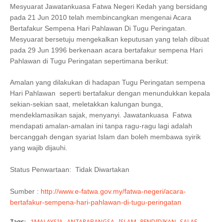
Mesyuarat Jawatankuasa Fatwa Negeri Kedah yang bersidang
pada 21 Jun 2010 telah membincangkan mengenai Acara
Bertafakur Sempena Hari Pahlawan Di Tugu Peringatan.
Mesyuarat bersetuju mengekalkan keputusan yang telah dibuat
pada 29 Jun 1996 berkenaan acara bertafakur sempena Hari
Pahlawan di Tugu Peringatan sepertimana berikut:
Amalan yang dilakukan di hadapan Tugu Peringatan sempena
Hari Pahlawan seperti bertafakur dengan menundukkan kepala
sekian-sekian saat, meletakkan kalungan bunga,
mendeklamasikan sajak, menyanyi. Jawatankuasa Fatwa
mendapati amalan-amalan ini tanpa ragu-ragu lagi adalah
bercanggah dengan syariat Islam dan boleh membawa syirik
yang wajib dijauhi.
Status Penwartaan: Tidak Diwartakan
Sumber :
http://www.e-fatwa.gov.my/fatwa-negeri/acara-
bertafakur-sempena-hari-pahlawan-di-tugu-peringatan
Tags:
1MALAYSIA
ANTARABANGSA
ISLAM
PENDIDIKAN
SALAF