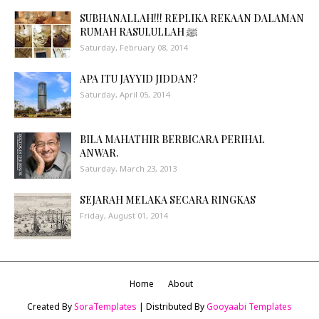
SUBHANALLAH!!! REPLIKA REKAAN DALAMAN
RUMAH RASULULLAH ﷺ
Saturday, February 08, 2014
APA ITU JAYYID JIDDAN?
Saturday, April 05, 2014
BILA MAHATHIR BERBICARA PERIHAL
ANWAR.
Saturday, March 23, 2013
SEJARAH MELAKA SECARA RINGKAS
Friday, August 01, 2014
Home
About
Created By
SoraTemplates
| Distributed By
Gooyaabi Templates