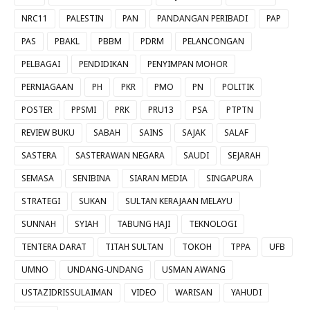
NRC11
PALESTIN
PAN
PANDANGAN PERIBADI
PAP
PAS
PBAKL
PBBM
PDRM
PELANCONGAN
PELBAGAI
PENDIDIKAN
PENYIMPAN MOHOR
PERNIAGAAN
PH
PKR
PMO
PN
POLITIK
POSTER
PPSMI
PRK
PRU13
PSA
PTPTN
REVIEW BUKU
SABAH
SAINS
SAJAK
SALAF
SASTERA
SASTERAWAN NEGARA
SAUDI
SEJARAH
SEMASA
SENIBINA
SIARAN MEDIA
SINGAPURA
STRATEGI
SUKAN
SULTAN KERAJAAN MELAYU
SUNNAH
SYIAH
TABUNG HAJI
TEKNOLOGI
TENTERA DARAT
TITAH SULTAN
TOKOH
TPPA
UFB
UMNO
UNDANG-UNDANG
USMAN AWANG
USTAZIDRISSULAIMAN
VIDEO
WARISAN
YAHUDI