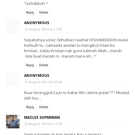
Tashabbuh ?
Reply
Delete
ANONYMOUS
21 August 2014 at 17:06
Sepatutnya ustaz fathulbari nasihat HISHAMUDDIN mulut
berbuih tu...samaada amalan tu mengikut Islam ke
Kristian...kalau Kristian nak guna kalimah Allah....marah.
..kita buat macam ni...macam mana eh...?
Reply
Delete
ANONYMOUS
21 August 2014 at 23:06
Nuar terangguk2 pas tu bakar lilin camne pulak??? Murtad
dah tuu....
Reply
Delete
MAZLEE SUPARMAN
22 August 2014 at 11:50
Semua komen di atas terima atau x terima?