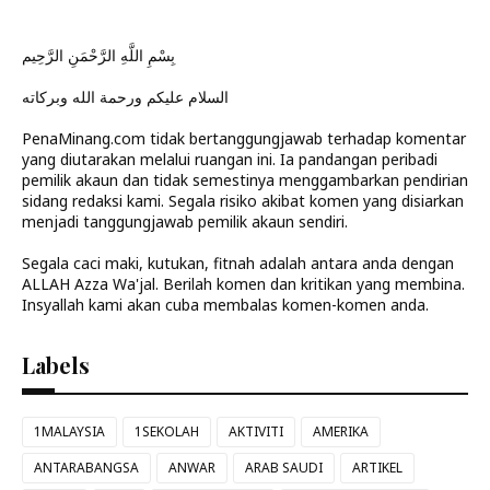
بِسْمِ اللَّهِ الرَّحْمَنِ الرَّحِيم
السلام عليكم ورحمة الله وبركاته
PenaMinang.com tidak bertanggungjawab terhadap komentar
yang diutarakan melalui ruangan ini. Ia pandangan peribadi
pemilik akaun dan tidak semestinya menggambarkan pendirian
sidang redaksi kami. Segala risiko akibat komen yang disiarkan
menjadi tanggungjawab pemilik akaun sendiri.
Segala caci maki, kutukan, fitnah adalah antara anda dengan
ALLAH Azza Wa'jal. Berilah komen dan kritikan yang membina.
Insyallah kami akan cuba membalas komen-komen anda.
Labels
1MALAYSIA
1SEKOLAH
AKTIVITI
AMERIKA
ANTARABANGSA
ANWAR
ARAB SAUDI
ARTIKEL