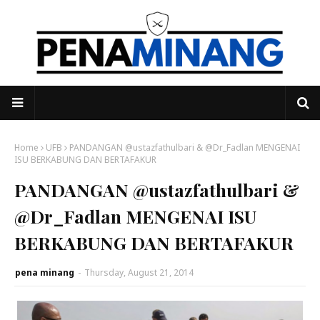
Home
UFB
PANDANGAN @ustazfathulbari & @Dr_Fadlan MENGENAI
ISU BERKABUNG DAN BERTAFAKUR
PANDANGAN @ustazfathulbari &
@Dr_Fadlan MENGENAI ISU
BERKABUNG DAN BERTAFAKUR
pena minang
-
Thursday, August 21, 2014