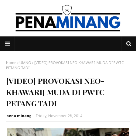
Home
UMNO
[VIDEO] PROVOKASI NEO-KHAWARIJ MUDA DI PWTC
PETANG TADI
[VIDEO] PROVOKASI NEO-
KHAWARIJ MUDA DI PWTC
PETANG TADI
pena minang
-
Friday, November 28, 2014