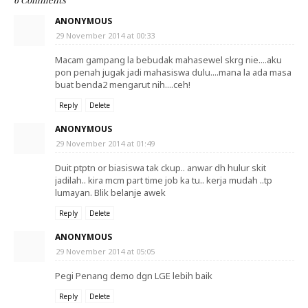
ANONYMOUS
29 November 2014 at 00:33
Macam gampang la bebudak mahasewel skrg nie....aku
pon penah jugak jadi mahasiswa dulu....mana la ada masa
buat benda2 mengarut nih....ceh!
Reply
Delete
ANONYMOUS
29 November 2014 at 01:49
Duit ptptn or biasiswa tak ckup.. anwar dh hulur skit
jadilah.. kira mcm part time job ka tu.. kerja mudah ..tp
lumayan. Blik belanje awek
Reply
Delete
ANONYMOUS
29 November 2014 at 05:05
Pegi Penang demo dgn LGE lebih baik
Reply
Delete