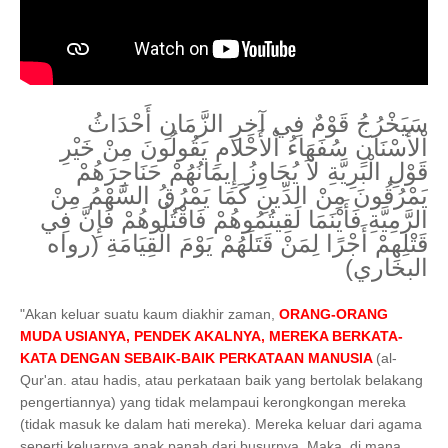
سَيَخْرُجُ قَوْمٌ فِي آخِرِ الزَّمَانِ أَحْدَاثُ
اْلأَسْنَانِ سُفَهَاءُ اْلأَحْلاَمِ يَقُولُونَ مِنْ خَيْرِ
قَوْلِ الْبَرِيَّةِ لاَ يُجَاوِزُ إِيمَانُهُمْ حَنَاجِرَهُمْ
يَمْرُقُونَ مِنْ الدِّينِ كَمَا يَمْرُقُ السَّهْمُ مِنْ
الرَّمِيَّةِ فَأَيْنَمَا لَقِيتُمُوهُمْ فَاقْتُلُوهُمْ فَإِنَّ فِي
قَتْلِهِمْ أَجْرًا لِمَنْ قَتَلَهُمْ يَوْمَ الْقِيَامَةِ (رواه
البخاري)
"Akan keluar suatu kaum diakhir zaman,
ORANG-ORANG
MUDA USIANYA, PENDEK AKALNYA, MEREKA BERKATA-
KATA DENGAN SEBAIK-BAIK PERKATAAN MANUSIA
(al-
Qur'an. atau hadis, atau perkataan baik yang bertolak belakang
pengertiannya) yang tidak melampaui kerongkongan mereka
(tidak masuk ke dalam hati mereka). Mereka keluar dari agama
seperti keluarnya anak panah dari busurnya. Maka, di mana