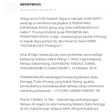
ANONYMOUS
29 November 2014 at 05:21
Setuju anon 5.05! Awatlah depa ni nak jadi si HIPOKRIT -
awat tap pi berdemo kat pejabat si PENDATANG
KAPIRDAJAL RASIS gong-eng-SIAL DAPBANGKAI tu?!
Habis P. Pinang diGADAI puak PEROMPAK dari
PENDATANG RASIS ni dgn. sewenangnya seolah P.Pinang
tu bapak depa punya! Yg. aku heran tu mana SPRM -
TIDOQkah kat P. Pinang tu?!
Lihat di http://www.utusan.com.my/berita/nasional/lagi-
kampung-melayu-bakal-hilang-1.13022, Lagi kampung
Melayu bakal hilang, OLEH MOHD. FIRDAUS ISMAIL
PENGARANG@UTUSAN.COM.MY | 14 Oktober 2014:
PEMANDANGAN sebahagian Kampung Mutiara, Batu
Feringgi, Pulau Pinang, yang bakal 'hilang' apabila
penduduknya mendakwa akan dihalau tanpa menerima
sebarang pampasan. - UTUSAN/ AZMAN ASMAYAT IM
PULAU PINANG 13 Okt. - Sebuah lagi perkampungan
Melayu di negeri ini iaitu Kampung Mutiara, Batu Feringgi
di sini, bakal lenyap selepas lebih 200 penduduknya