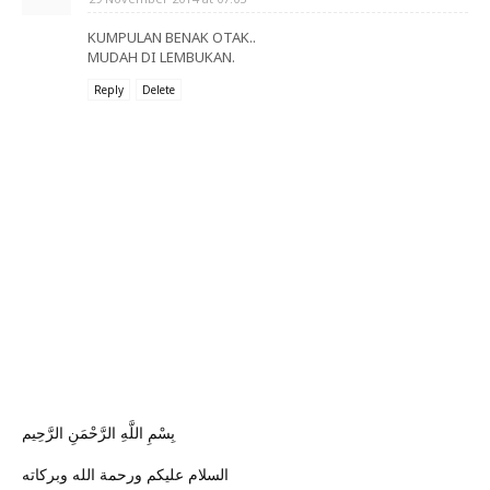
KUMPULAN BENAK OTAK..
MUDAH DI LEMBUKAN.
Reply
Delete
بِسْمِ اللَّهِ الرَّحْمَنِ الرَّحِيم
السلام عليكم ورحمة الله وبركاته