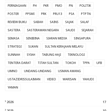
PERNIAGAAN
PH
PKR
PMO
PN
POLITIK
POSTER
PPSMI
PRK
PRU13
PSA
PTPTN
REVIEW BUKU
SABAH
SAINS
SAJAK
SALAF
SASTERA
SASTERAWAN NEGARA
SAUDI
SEJARAH
SEMASA
SENIBINA
SIARAN MEDIA
SINGAPURA
STRATEGI
SUKAN
SULTAN KERAJAAN MELAYU
SUNNAH
SYIAH
TABUNG HAJI
TEKNOLOGI
TENTERA DARAT
TITAH SULTAN
TOKOH
TPPA
UFB
UMNO
UNDANG-UNDANG
USMAN AWANG
USTAZIDRISSULAIMAN
VIDEO
WARISAN
YAHUDI
YAMAN
2026
17
2025
10