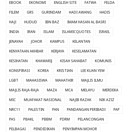
EBOOK
EKONOMI
ENGLISH SITE
FATWA
FELDA
FILEM
GRS
GURINDAM
HADI AWANG
HADIS
HAJI
HUDUD
IBN BAZ
IMAM HASAN AL BASRI
INDIA
IRAN
ISLAM
ISLAMICQUOTES
ISRAEL
JENAYAH
JOHOR
KAMPUS
KELANTAN
KENYATAAN AKHBAR
KERJAYA
KESELAMATAN
KESIHATAN
KHAWARIJ
KISAH SAHABAT
KOMUNIS
KONSPIRASI
KOREA
KRISTIAN
LEE KUAN YEW
LGBT
MAHASISWA
MAHATHIR
MAJLIS ILMU
MAJLIS RAJA-RAJA
MAZA
MCA
MELAYU
MERDEKA
MIC
MUAFAKAT NASIONAL
NAJIB RAZAK
NIK AZIZ
NRC11
PALESTIN
PAN
PANDANGAN PERIBADI
PAP
PAS
PBAKL
PBBM
PDRM
PELANCONGAN
PELBAGAI
PENDIDIKAN
PENYIMPAN MOHOR