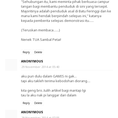
"Sehubungan itu, kami meminta pihak berkuasa campur
tangan bagi membantu penduduk di sini yang tersepit.
Majoritinya adalah penduduk asal di Batu Feringgi dan ke
mana kami hendak berpindah selepas ini," katanya
kepada pemberita selepas demonstrasi itu......
(Teruskan membaca.......)
Nenek TUA Sambal Petai!
Reply
Delete
ANONYMOUS
29 November 2014 at 05:40
aku pun dulu dalam GAMIS ni gak...
tapi aku takleh terima kebodohan diorang....
kita geng bro..tulih artikel bagi mantap lgi
tau la aku nak pi langgar dari dalam
Reply
Delete
ANONYMOUS
29 November 2014 at 07:05